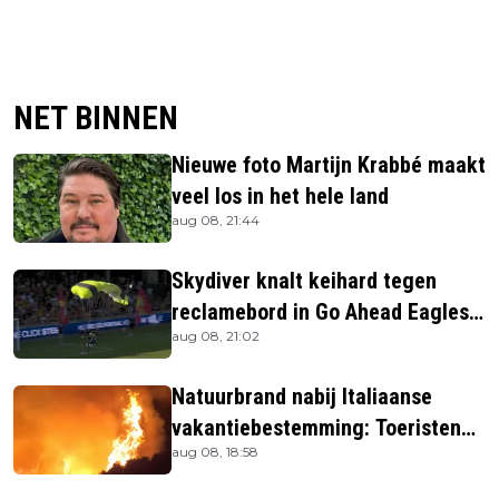
NET BINNEN
Nieuwe foto Martijn Krabbé maakt
veel los in het hele land
aug 08, 21:44
Skydiver knalt keihard tegen
reclamebord in Go Ahead Eagles-
aug 08, 21:02
stadion
Natuurbrand nabij Italiaanse
vakantiebestemming: Toeristen
aug 08, 18:58
uit verblijven gehaald