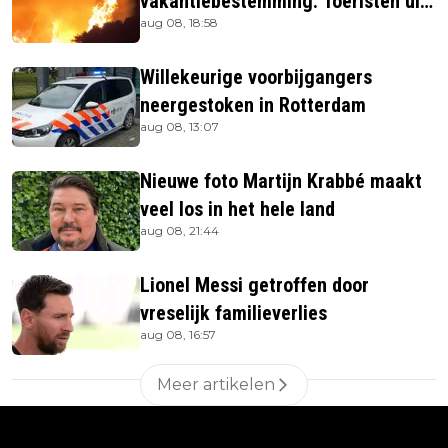
vakantiebestemming: Toeristen uit
aug 08, 18:58
verblijven gehaald
Willekeurige voorbijgangers
neergestoken in Rotterdam
aug 08, 13:07
Nieuwe foto Martijn Krabbé maakt
veel los in het hele land
aug 08, 21:44
Lionel Messi getroffen door
vreselijk familieverlies
aug 08, 16:57
Meer artikelen