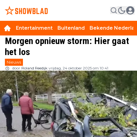
Entertainment
Buitenland
Bekende Nederla
Morgen opnieuw storm: Hier gaat
het los
Nieuws
door
Roland Reedijk
vrijdag, 24 oktober 2025 om 10:41