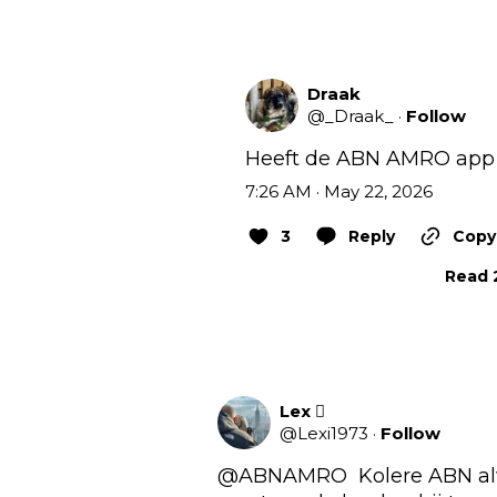
Draak
@
_Draak_
·
Follow
Heeft de ABN AMRO app 
7:26 AM · May 22, 2026
3
Reply
Copy 
Read 2
Lex 
@
Lexi1973
·
Follow
@ABNAMRO
  Kolere ABN al