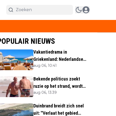
POPULAIR NIEUWS
Vakantiedrama in
Griekenland: Nederlandse
aug 06, 10:41
(40) omgekomen
Bekende politicus zoekt
ruzie op het strand, wordt
aug 06, 13:39
neergemaaid
Duinbrand breidt zich snel
uit: ''Verlaat het gebied