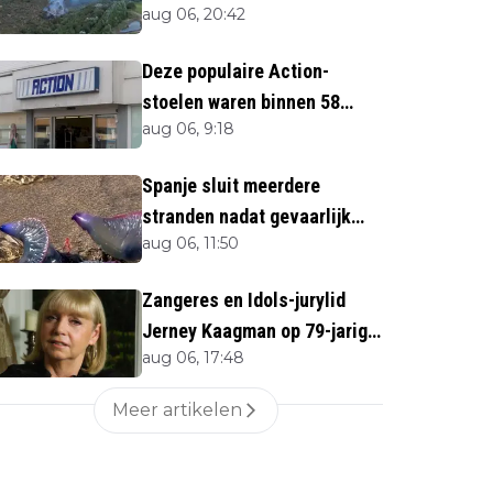
aug 06, 20:42
direct''
Deze populaire Action-
stoelen waren binnen 58
aug 06, 9:18
minuten uitverkocht zijn
vandaag weer te verkrijgen
Spanje sluit meerdere
stranden nadat gevaarlijk
aug 06, 11:50
zeedier opduikt
Zangeres en Idols-jurylid
Jerney Kaagman op 79-jarige
aug 06, 17:48
leeftijd overleden
Meer artikelen