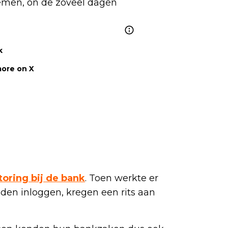
emen, on de zoveel dagen 
k
ore on X
toring bij de bank
. Toen werkte er
ilden inloggen, kregen een rits aan