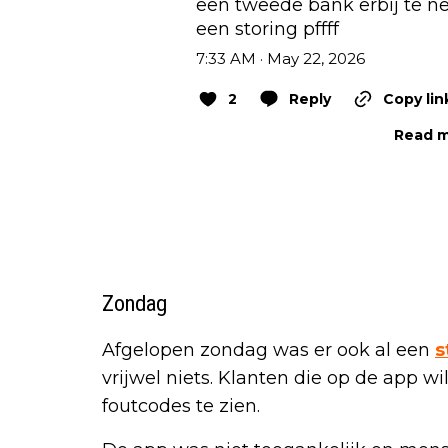
een tweede bank erbij te n
een storing pffff
7:33 AM · May 22, 2026
2
Reply
Copy lin
Read m
Zondag
Afgelopen zondag was er ook al een
s
vrijwel niets. Klanten die op de app w
foutcodes te zien.