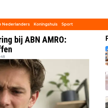
 Nederlanders
Koningshuis
Sport
ring bij ABN AMRO:
ffen
:48