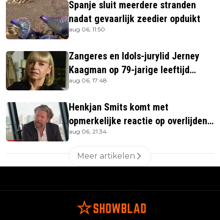
Spanje sluit meerdere stranden
nadat gevaarlijk zeedier opduikt
aug 06, 11:50
Zangeres en Idols-jurylid Jerney
Kaagman op 79-jarige leeftijd
aug 06, 17:48
overleden
Henkjan Smits komt met
opmerkelijke reactie op overlijden
aug 06, 21:34
Jerney Kaagman
Meer artikelen