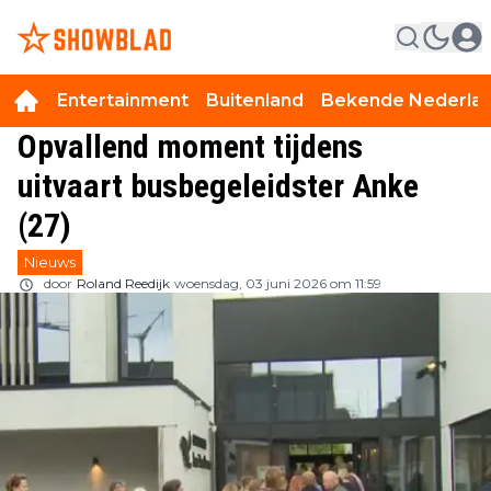
Entertainment
Buitenland
Bekende Nederla
Opvallend moment tijdens
uitvaart busbegeleidster Anke
(27)
Nieuws
door
Roland Reedijk
woensdag, 03 juni 2026 om 11:59