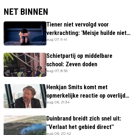
NET BINNEN
Tiener niet vervolgd voor
verkrachting: 'Meisje huilde niet
aug 07, 9:41
hard genoeg'
Schietpartij op middelbare
school: Zeven doden
aug 07, 8:55
Henkjan Smits komt met
opmerkelijke reactie op overlijden
aug 06, 21:34
Jerney Kaagman
Duinbrand breidt zich snel uit:
''Verlaat het gebied direct''
aug 06, 20:42