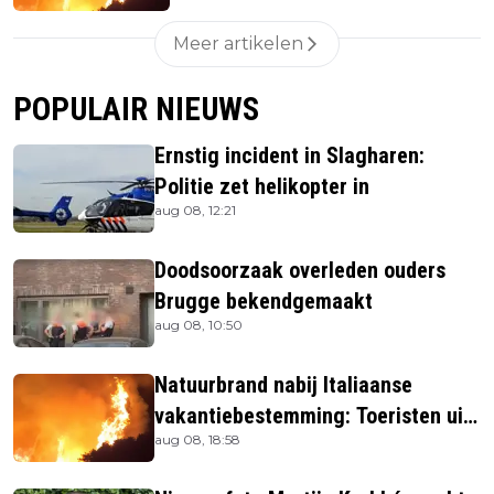
Meer artikelen
POPULAIR NIEUWS
Ernstig incident in Slagharen:
Politie zet helikopter in
aug 08, 12:21
Doodsoorzaak overleden ouders
Brugge bekendgemaakt
aug 08, 10:50
Natuurbrand nabij Italiaanse
vakantiebestemming: Toeristen uit
aug 08, 18:58
verblijven gehaald