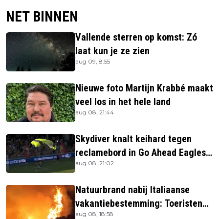
NET BINNEN
Vallende sterren op komst: Zó
laat kun je ze zien
aug 09, 8:55
Nieuwe foto Martijn Krabbé maakt
veel los in het hele land
aug 08, 21:44
Skydiver knalt keihard tegen
reclamebord in Go Ahead Eagles-
aug 08, 21:02
stadion
Natuurbrand nabij Italiaanse
vakantiebestemming: Toeristen
aug 08, 18:58
uit verblijven gehaald