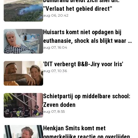
Duinbrand breidt zich snel uit:
''Verlaat het gebied direct''
aug 06, 20:42
Huisarts komt niet opdagen bij
euthanasie, shock als blijkt waar ze
aug 07, 16:04
is
'DIT verbergt B&B-Jiry voor Iris'
aug 07, 10:36
Schietpartij op middelbare school:
Zeven doden
aug 07, 8:55
Henkjan Smits komt met
opmerkelijke reactie op overlijden