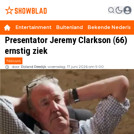
Entertainment
Buitenland
Bekende Nederla
Presentator Jeremy Clarkson (66)
ernstig ziek
Nieuws
door
Roland Reedijk
woensdag, 17 juni 2026 om 9:00