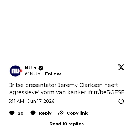
NU.nl
@
NUnl
·
Follow
Britse presentator Jeremy Clarkson heeft 
'agressieve' vorm van kanker 
ift.tt/beRGFSE
5:11 AM · Jun 17, 2026
20
Reply
Copy link
Read 10 replies