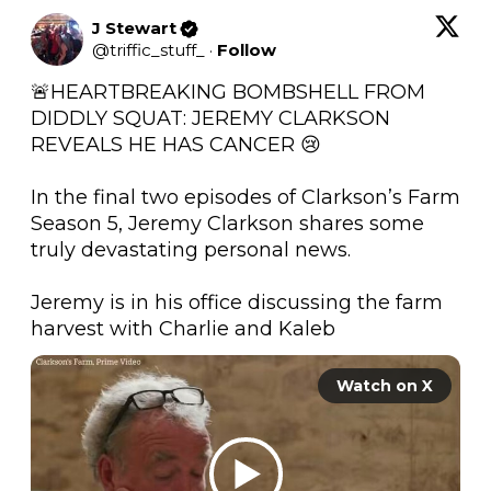
J Stewart
@
triffic_stuff_
·
Follow
🚨HEARTBREAKING BOMBSHELL FROM 
DIDDLY SQUAT: JEREMY CLARKSON 
REVEALS HE HAS CANCER 😢

In the final two episodes of Clarkson’s Farm 
Season 5, Jeremy Clarkson shares some 
truly devastating personal news.

Jeremy is in his office discussing the farm 
harvest with Charlie and Kaleb 
Watch on X