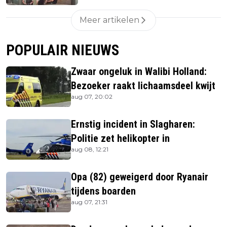
Meer artikelen
POPULAIR NIEUWS
Zwaar ongeluk in Walibi Holland:
Bezoeker raakt lichaamsdeel kwijt
aug 07, 20:02
Ernstig incident in Slagharen:
Politie zet helikopter in
aug 08, 12:21
Opa (82) geweigerd door Ryanair
tijdens boarden
aug 07, 21:31