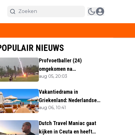
POPULAIR NIEUWS
Profvoetballer (24)
omgekomen na
aug 05, 20:03
blikseminslag tijdens
wedstrijd
Vakantiedrama in
Griekenland: Nederlandse
aug 06, 10:41
(40) omgekomen
Dutch Travel Maniac gaat
kijken in Ceuta en heeft