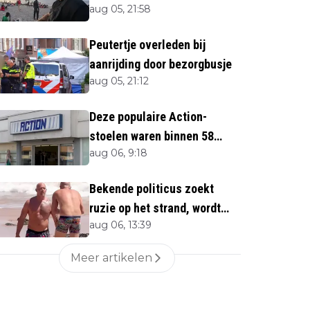
aug 05, 21:58
twijfels bij berichtgeving
media
Peutertje overleden bij
aanrijding door bezorgbusje
aug 05, 21:12
Deze populaire Action-
stoelen waren binnen 58
aug 06, 9:18
minuten uitverkocht zijn
vandaag weer te verkrijgen
Bekende politicus zoekt
ruzie op het strand, wordt
aug 06, 13:39
neergemaaid
Meer artikelen