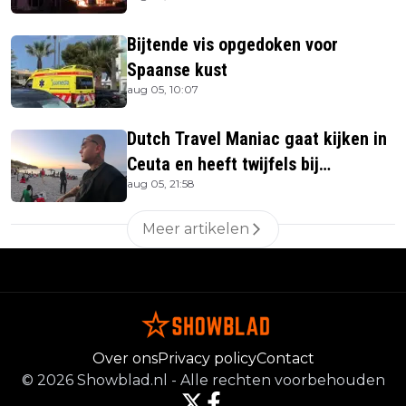
Bijtende vis opgedoken voor
Spaanse kust
aug 05, 10:07
Dutch Travel Maniac gaat kijken in
Ceuta en heeft twijfels bij
aug 05, 21:58
berichtgeving media
Meer artikelen
Over ons
Privacy policy
Contact
©
2026
Showblad.nl
-
Alle rechten voorbehouden