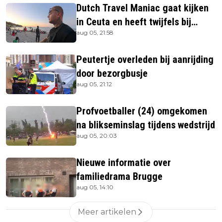
Dutch Travel Maniac gaat kijken
in Ceuta en heeft twijfels bij
aug 05, 21:58
berichtgeving media
Peutertje overleden bij aanrijding
door bezorgbusje
aug 05, 21:12
Profvoetballer (24) omgekomen
na blikseminslag tijdens wedstrijd
aug 05, 20:03
Nieuwe informatie over
familiedrama Brugge
aug 05, 14:10
Meer artikelen