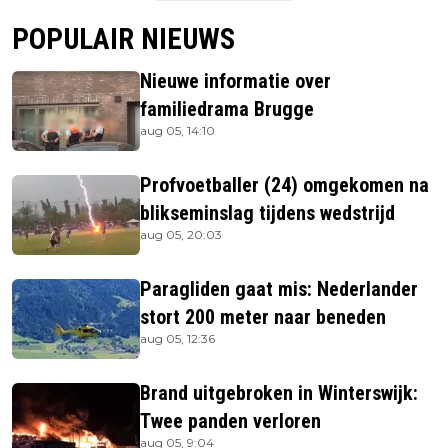
POPULAIR NIEUWS
Nieuwe informatie over
familiedrama Brugge
aug 05, 14:10
Profvoetballer (24) omgekomen na
blikseminslag tijdens wedstrijd
aug 05, 20:03
Paragliden gaat mis: Nederlander
stort 200 meter naar beneden
aug 05, 12:36
Brand uitgebroken in Winterswijk:
Twee panden verloren
aug 05, 9:04