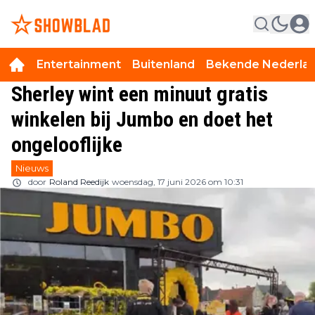
Entertainment
Buitenland
Bekende Nederla
Sherley wint een minuut gratis
winkelen bij Jumbo en doet het
ongelooflijke
Nieuws
door
Roland Reedijk
woensdag, 17 juni 2026 om 10:31