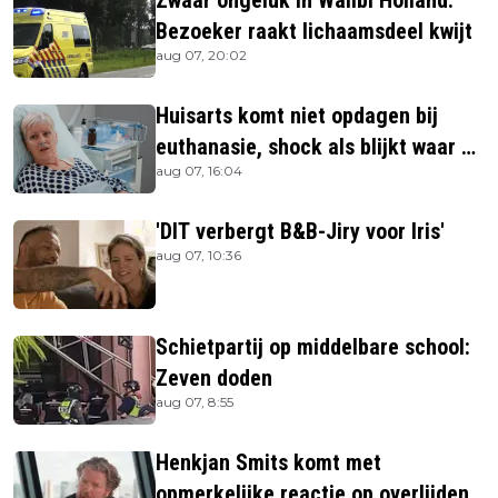
Zwaar ongeluk in Walibi Holland:
Bezoeker raakt lichaamsdeel kwijt
aug 07, 20:02
Huisarts komt niet opdagen bij
euthanasie, shock als blijkt waar ze
aug 07, 16:04
is
'DIT verbergt B&B-Jiry voor Iris'
aug 07, 10:36
Schietpartij op middelbare school:
Zeven doden
aug 07, 8:55
Henkjan Smits komt met
opmerkelijke reactie op overlijden