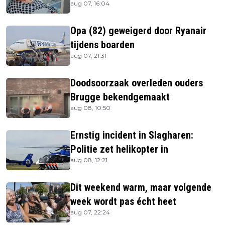
aug 07, 16:04
is
Opa (82) geweigerd door Ryanair
tijdens boarden
aug 07, 21:31
Doodsoorzaak overleden ouders
Brugge bekendgemaakt
aug 08, 10:50
Ernstig incident in Slagharen:
Politie zet helikopter in
aug 08, 12:21
Dit weekend warm, maar volgende
week wordt pas écht heet
aug 07, 22:24