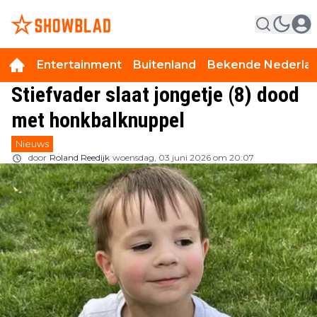
Entertainment
Buitenland
Bekende Nederla
Stiefvader slaat jongetje (8) dood
met honkbalknuppel
Nieuws
door
Roland Reedijk
woensdag, 03 juni 2026 om 20:07