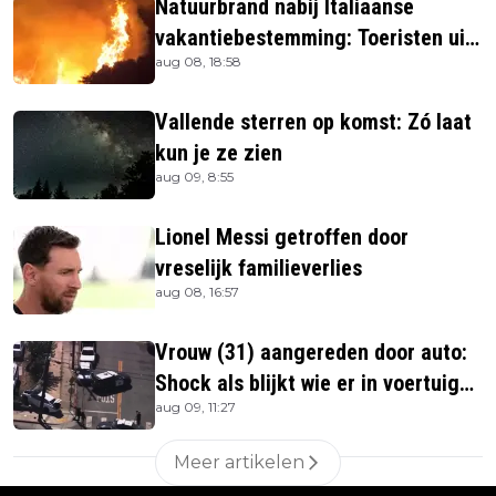
Natuurbrand nabij Italiaanse
vakantiebestemming: Toeristen uit
aug 08, 18:58
verblijven gehaald
Vallende sterren op komst: Zó laat
kun je ze zien
aug 09, 8:55
Lionel Messi getroffen door
vreselijk familieverlies
aug 08, 16:57
Vrouw (31) aangereden door auto:
Shock als blijkt wie er in voertuig
aug 09, 11:27
zitten
Meer artikelen