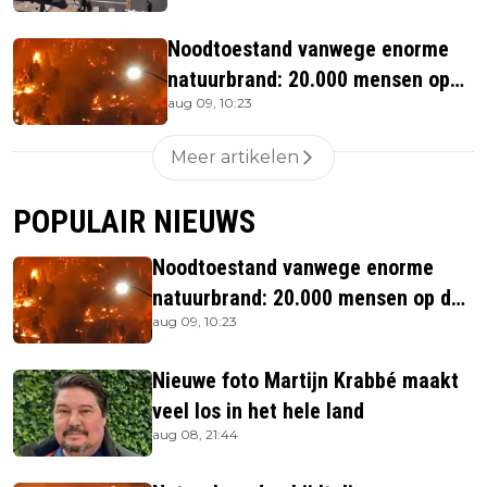
Noodtoestand vanwege enorme
natuurbrand: 20.000 mensen op
aug 09, 10:23
de vlucht
Meer artikelen
POPULAIR NIEUWS
Noodtoestand vanwege enorme
natuurbrand: 20.000 mensen op de
aug 09, 10:23
vlucht
Nieuwe foto Martijn Krabbé maakt
veel los in het hele land
aug 08, 21:44