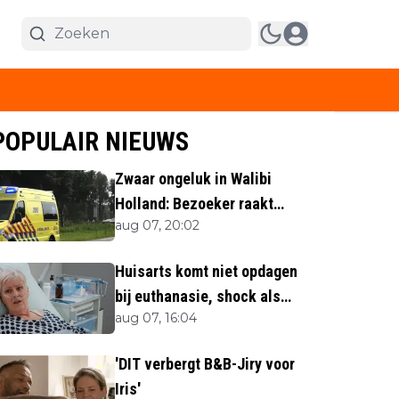
POPULAIR NIEUWS
Zwaar ongeluk in Walibi
Holland: Bezoeker raakt
aug 07, 20:02
lichaamsdeel kwijt
Huisarts komt niet opdagen
bij euthanasie, shock als
aug 07, 16:04
blijkt waar ze is
'DIT verbergt B&B-Jiry voor
Iris'