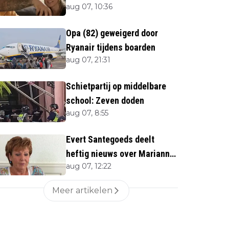
aug 07, 10:36
Opa (82) geweigerd door
Ryanair tijdens boarden
aug 07, 21:31
Schietpartij op middelbare
school: Zeven doden
aug 07, 8:55
Evert Santegoeds deelt
heftig nieuws over Marianne
aug 07, 12:22
Weber (70)
Meer artikelen