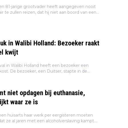
een 81-jarige grootvader heeft aangegeven nooit
 te zullen reizen, dat hij niet aan boord van een
gelaten wegens 'een probleem' met zijn paspoort.
uk in Walibi Holland: Bezoeker raakt
l kwijt
al in Walibi Holland heeft een bezoeker een
ost. De bezoeker, een Duitser, stapte in de
azy River, toen hij halverwege de rit zijn hand naar
mt niet opdagen bij euthanasie,
ijkt waar ze is
een huisarts haar werk per eergisteren moeten
t ze al jaren met een alcoholverslaving kampt.
g meer schokkende feiten aan het licht gekomen, zo