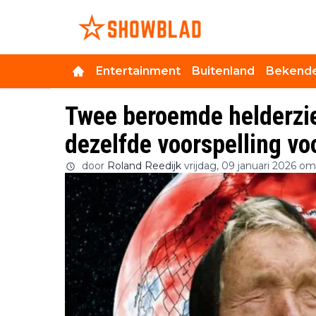
Entertainment
Buitenland
Bekende
Twee beroemde helderzie
dezelfde voorspelling vo
door
Roland Reedijk
vrijdag, 09 januari 2026 o