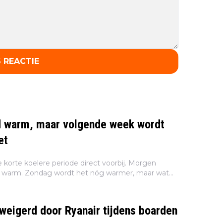
 REACTIE
d warm, maar volgende week wordt
et
 korte koelere periode direct voorbij. Morgen
n warm. Zondag wordt het nóg warmer, maar wat
k te wachten staat is flinke tropische hitte. Dat
weigerd door Ryanair tijdens boarden