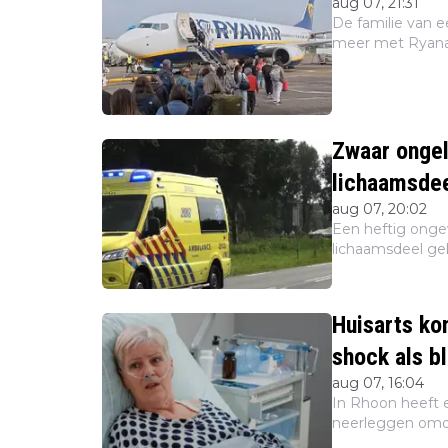
aug 07, 21:31
De familie van 
meer met Ryanair
vliegtuig werd 
Dat mel...
Zwaar ongel
lichaamsdee
aug 07, 20:02
Een heftig ongev
lichaamsdeel gek
waterattractie Cr
buiten sta...
Huisarts ko
shock als bl
aug 07, 16:04
In Rhoon heeft 
neerleggen omda
Maar er zijn no