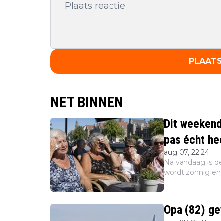
PLAATS
NET BINNEN
Dit weeken
pas écht he
aug 07, 22:24
Na vandaag is de
wordt zonnig e
ons volgende wee
melden de we...
Opa (82) ge