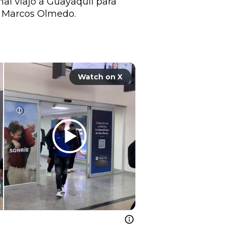
al viajó a Guayaquil para 
 Marcos Olmedo. 

Watch on X