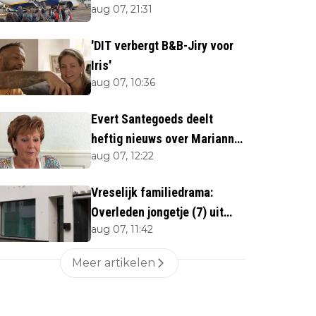
aug 07, 21:31
'DIT verbergt B&B-Jiry voor
Iris'
aug 07, 10:36
Evert Santegoeds deelt
heftig nieuws over Marianne
aug 07, 12:22
Weber (70)
Vreselijk familiedrama:
Overleden jongetje (7) uit
aug 07, 11:42
woning gehaald
Meer artikelen