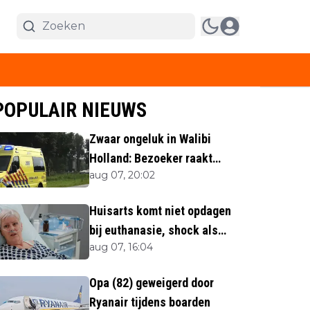
POPULAIR NIEUWS
Zwaar ongeluk in Walibi
Holland: Bezoeker raakt
aug 07, 20:02
lichaamsdeel kwijt
Huisarts komt niet opdagen
bij euthanasie, shock als
aug 07, 16:04
blijkt waar ze is
Opa (82) geweigerd door
Ryanair tijdens boarden