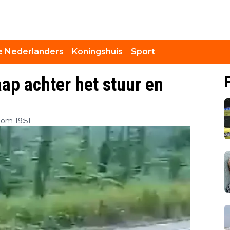
 Nederlanders
Koningshuis
Sport
laap achter het stuur en
 om 19:51