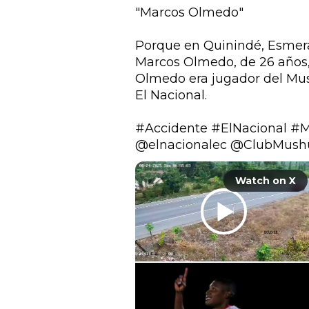
"Marcos Olmedo"

Porque en Quinindé, Esmeral
Marcos Olmedo, de 26 años, 
Olmedo era jugador del Mus
El Nacional.

#Accidente
#ElNacional
#M
@elnacionalec
@ClubMush
Watch on X