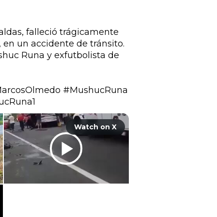
das, falleció trágicamente 
en un accidente de tránsito. 
huc Runa y exfutbolista de 
arcosOlmedo
#MushucRuna
ucRuna1
Watch on X