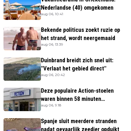
Nederlandse (40) omgekomen
aug 06, 10:41
Bekende politicus zoekt ruzie op
het strand, wordt neergemaaid
aug 06, 13:39
Duinbrand breidt zich snel uit:
''Verlaat het gebied direct''
aug 06, 20:42
Deze populaire Action-stoelen
waren binnen 58 minuten
aug 06, 9:18
uitverkocht zijn vandaag weer te
verkrijgen
Spanje sluit meerdere stranden
nadat gevaarlijk zeedier opduikt