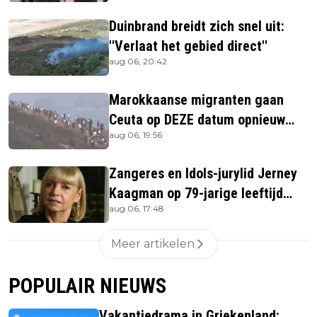
Duinbrand breidt zich snel uit:
''Verlaat het gebied direct''
aug 06, 20:42
Marokkaanse migranten gaan
Ceuta op DEZE datum opnieuw
aug 06, 19:56
bestormen
Zangeres en Idols-jurylid Jerney
Kaagman op 79-jarige leeftijd
aug 06, 17:48
overleden
Meer artikelen
POPULAIR NIEUWS
Vakantiedrama in Griekenland: