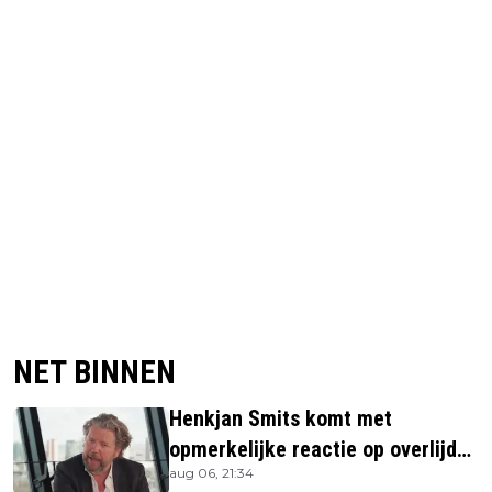
NET BINNEN
Henkjan Smits komt met
opmerkelijke reactie op overlijden
aug 06, 21:34
Jerney Kaagman