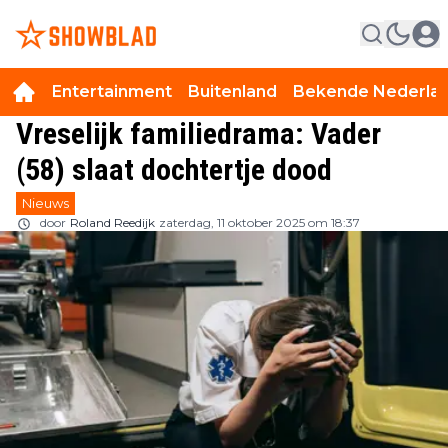
Entertainment
Buitenland
Bekende Nederla
Vreselijk familiedrama: Vader
(58) slaat dochtertje dood
Nieuws
door
Roland Reedijk
zaterdag, 11 oktober 2025 om 18:37