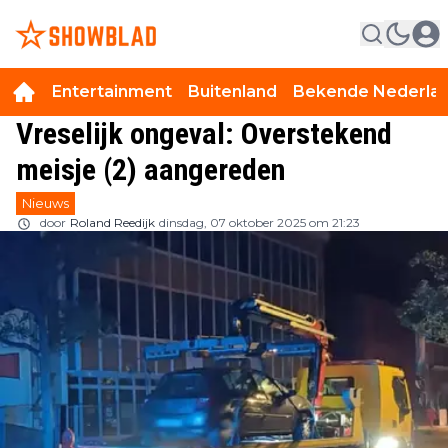
Entertainment
Buitenland
Bekende Nederla
Vreselijk ongeval: Overstekend
meisje (2) aangereden
Nieuws
door
Roland Reedijk
dinsdag, 07 oktober 2025 om 21:23