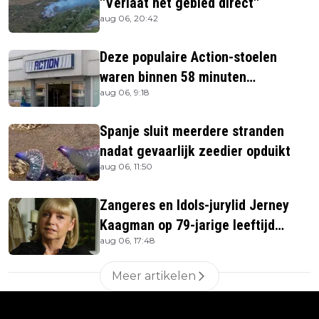
''Verlaat het gebied direct''
aug 06, 20:42
Deze populaire Action-stoelen
waren binnen 58 minuten
aug 06, 9:18
uitverkocht zijn vandaag weer te
verkrijgen
Spanje sluit meerdere stranden
nadat gevaarlijk zeedier opduikt
aug 06, 11:50
Zangeres en Idols-jurylid Jerney
Kaagman op 79-jarige leeftijd
aug 06, 17:48
overleden
Meer artikelen