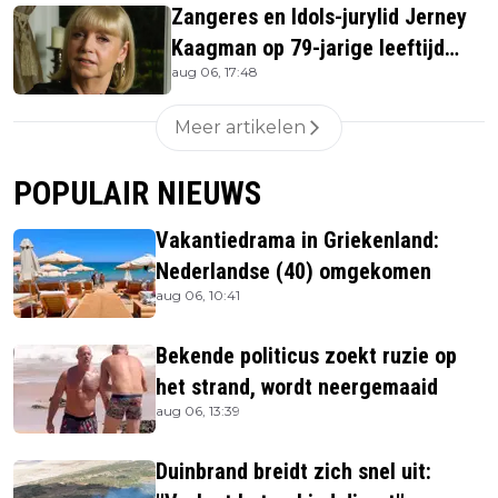
Zangeres en Idols-jurylid Jerney
Kaagman op 79-jarige leeftijd
aug 06, 17:48
overleden
Meer artikelen
POPULAIR NIEUWS
Vakantiedrama in Griekenland:
Nederlandse (40) omgekomen
aug 06, 10:41
Bekende politicus zoekt ruzie op
het strand, wordt neergemaaid
aug 06, 13:39
Duinbrand breidt zich snel uit: