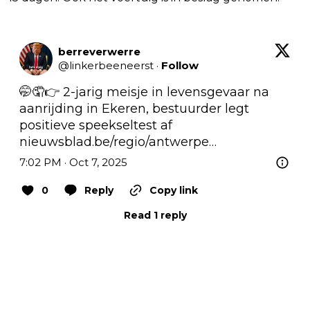
berreverwerre
@
linkerbeeneerst
·
Follow
🤭🤦👉 2-jarig meisje in levensgevaar na 
aanrijding in Ekeren, bestuurder legt 
positieve speekseltest af 
nieuwsblad.be/regio/antwerpe…
7:02 PM · Oct 7, 2025
0
Reply
Copy link
Read 1 reply