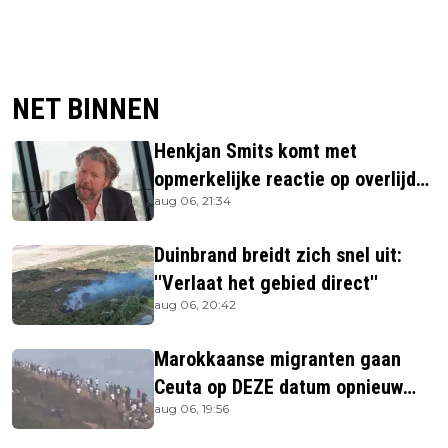
NET BINNEN
Henkjan Smits komt met
opmerkelijke reactie op overlijden
aug 06, 21:34
Jerney Kaagman
Duinbrand breidt zich snel uit:
''Verlaat het gebied direct''
aug 06, 20:42
Marokkaanse migranten gaan
Ceuta op DEZE datum opnieuw
aug 06, 19:56
bestormen