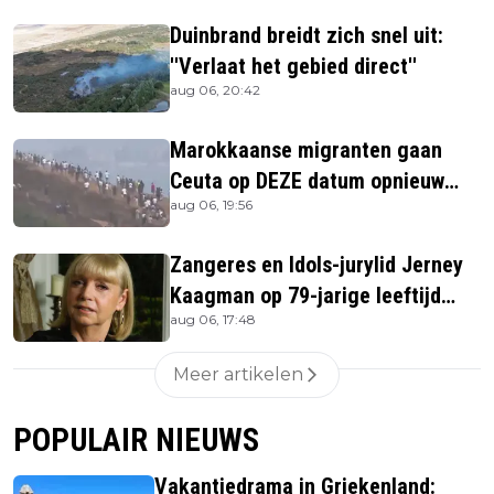
Duinbrand breidt zich snel uit:
''Verlaat het gebied direct''
aug 06, 20:42
Marokkaanse migranten gaan
Ceuta op DEZE datum opnieuw
aug 06, 19:56
bestormen
Zangeres en Idols-jurylid Jerney
Kaagman op 79-jarige leeftijd
aug 06, 17:48
overleden
Meer artikelen
POPULAIR NIEUWS
Vakantiedrama in Griekenland: