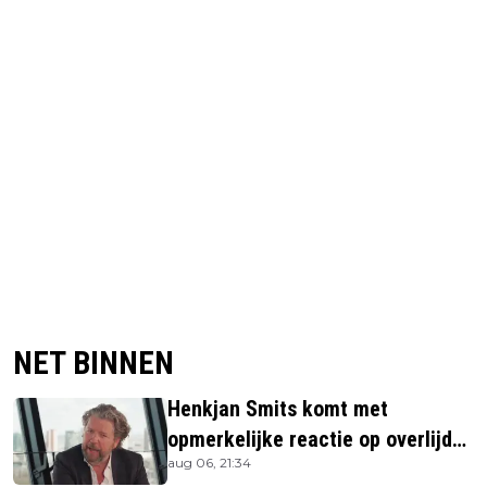
NET BINNEN
Henkjan Smits komt met
opmerkelijke reactie op overlijden
aug 06, 21:34
Jerney Kaagman