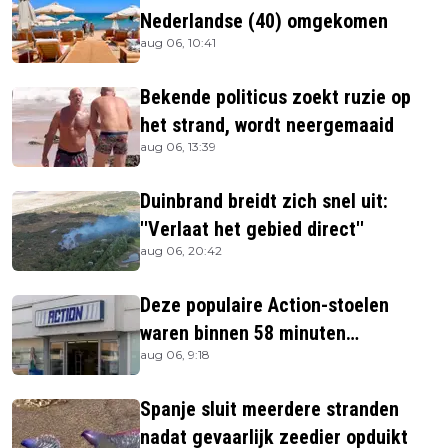
Nederlandse (40) omgekomen
aug 06, 10:41
Bekende politicus zoekt ruzie op
het strand, wordt neergemaaid
aug 06, 13:39
Duinbrand breidt zich snel uit:
''Verlaat het gebied direct''
aug 06, 20:42
Deze populaire Action-stoelen
waren binnen 58 minuten
aug 06, 9:18
uitverkocht zijn vandaag weer te
verkrijgen
Spanje sluit meerdere stranden
nadat gevaarlijk zeedier opduikt