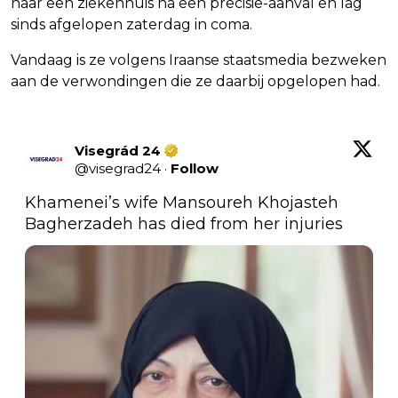
naar een ziekenhuis na een precisie-aanval en lag
sinds afgelopen zaterdag in coma.
Vandaag is ze volgens Iraanse staatsmedia bezweken
aan de verwondingen die ze daarbij opgelopen had.
Visegrád 24
@
visegrad24
·
Follow
Khamenei’s wife Mansoureh Khojasteh 
Bagherzadeh has died from her injuries