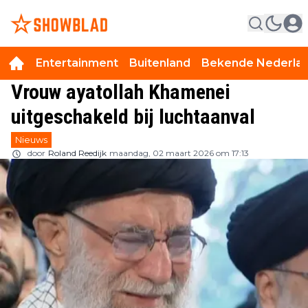
Entertainment
Buitenland
Bekende Nederla
Vrouw ayatollah Khamenei
uitgeschakeld bij luchtaanval
Nieuws
door
Roland Reedijk
maandag, 02 maart 2026 om 17:13