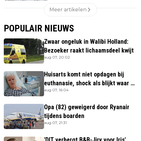
Meer artikelen
POPULAIR NIEUWS
Zwaar ongeluk in Walibi Holland:
Bezoeker raakt lichaamsdeel kwijt
aug 07, 20:02
Huisarts komt niet opdagen bij
euthanasie, shock als blijkt waar ze
aug 07, 16:04
is
Opa (82) geweigerd door Ryanair
tijdens boarden
aug 07, 21:31
'DIT verbergt B&B-Jiry voor Iris'