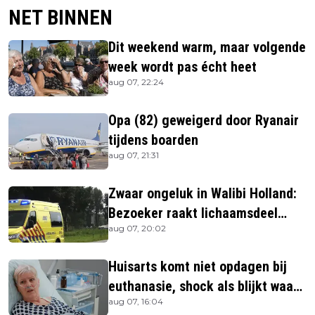
NET BINNEN
Dit weekend warm, maar volgende
week wordt pas écht heet
aug 07, 22:24
Opa (82) geweigerd door Ryanair
tijdens boarden
aug 07, 21:31
Zwaar ongeluk in Walibi Holland:
Bezoeker raakt lichaamsdeel
aug 07, 20:02
kwijt
Huisarts komt niet opdagen bij
euthanasie, shock als blijkt waar
aug 07, 16:04
ze is