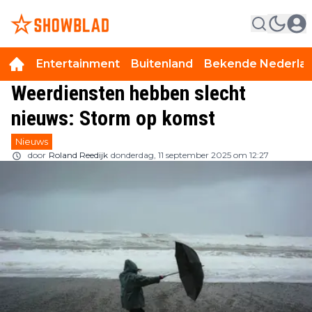
Entertainment
Buitenland
Bekende Nederla
Weerdiensten hebben slecht
nieuws: Storm op komst
Nieuws
door
Roland Reedijk
donderdag, 11 september 2025 om 12:27