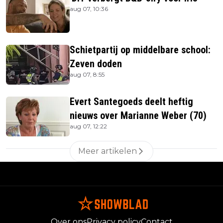
aug 07, 10:36
Schietpartij op middelbare school:
Zeven doden
aug 07, 8:55
Evert Santegoeds deelt heftig
nieuws over Marianne Weber (70)
aug 07, 12:22
Meer artikelen
Over ons
Privacy policy
Contact