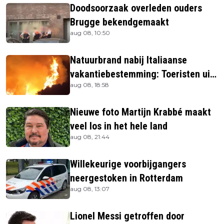
Doodsoorzaak overleden ouders
Brugge bekendgemaakt
aug 08, 10:50
Natuurbrand nabij Italiaanse
vakantiebestemming: Toeristen uit
aug 08, 18:58
verblijven gehaald
Nieuwe foto Martijn Krabbé maakt
veel los in het hele land
aug 08, 21:44
Willekeurige voorbijgangers
neergestoken in Rotterdam
aug 08, 13:07
Lionel Messi getroffen door