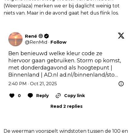
(Weerplaza) merken we er bij daglicht weinig tot
niets van. Maar in de avond gaat het dus flink los.
René 😔
@
RenMid
·
Follow
Ben benieuwd welke kleur code ze 
hiervoor gaan gebruiken. Storm op komst, 
met donderdagavond als hoogtepunt | 
Binnenland | 
AD.nl
ad.nl/binnenland/sto…
2:40 PM · Oct 21, 2025
0
Reply
Copy link
Read 2 replies
De weerman voorspelt windstoten tussen de 100 en