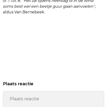
of 7 tot 8.
''Het zal tijdens neerslag of in de wind
soms best wel een beetje guur gaan aanvoelen''
,
aldus Van Bernebeek.
Plaats reactie