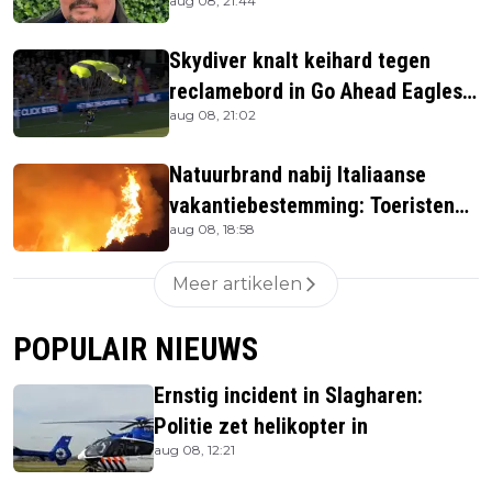
aug 08, 21:44
Skydiver knalt keihard tegen
reclamebord in Go Ahead Eagles-
aug 08, 21:02
stadion
Natuurbrand nabij Italiaanse
vakantiebestemming: Toeristen
aug 08, 18:58
uit verblijven gehaald
Meer artikelen
POPULAIR NIEUWS
Ernstig incident in Slagharen:
Politie zet helikopter in
aug 08, 12:21