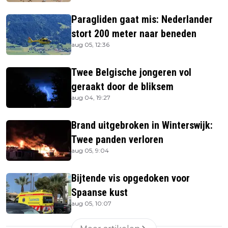
Paragliden gaat mis: Nederlander
stort 200 meter naar beneden
aug 05, 12:36
Twee Belgische jongeren vol
geraakt door de bliksem
aug 04, 19:27
Brand uitgebroken in Winterswijk:
Twee panden verloren
aug 05, 9:04
Bijtende vis opgedoken voor
Spaanse kust
aug 05, 10:07