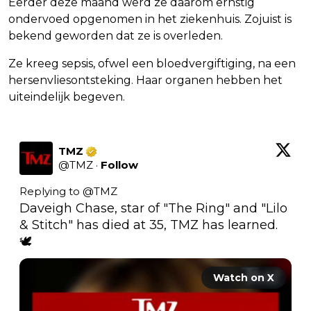
Eerder deze maand werd ze daarom ernstig
ondervoed opgenomen in het ziekenhuis. Zojuist is
bekend geworden dat ze is overleden.
Ze kreeg sepsis, ofwel een bloedvergiftiging, na een
hersenvliesontsteking. Haar organen hebben het
uiteindelijk begeven.
TMZ
@
TMZ
·
Follow
Replying to @
TMZ
Daveigh Chase, star of "The Ring" and "Lilo 
& Stitch" has died at 35, TMZ has learned. 
🕊️ 
Watch on X