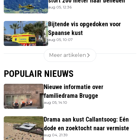
stort 200 meter naar beneden
aug 05, 12:36
Bijtende vis opgedoken voor
Spaanse kust
aug 05, 10:07
Meer artikelen
POPULAIR NIEUWS
Nieuwe informatie over
familiedrama Brugge
aug 05, 14:10
Drama aan kust Callantsoog: Eén
dode en zoektocht naar vermiste
aug 04, 21:39