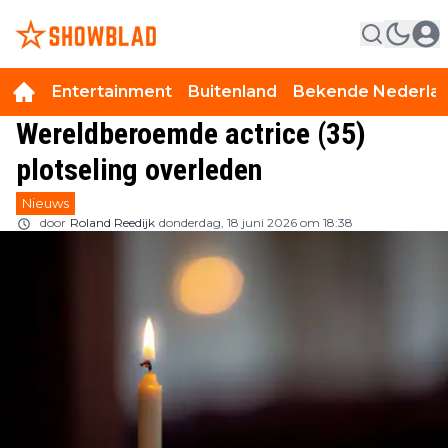
Entertainment
Buitenland
Bekende Nederla
Wereldberoemde actrice (35)
plotseling overleden
Nieuws
door
Roland Reedijk
donderdag, 18 juni 2026 om 18:38