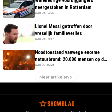
Willekeurige voorbijgangers
neergestoken in Rotterdam
aug 08, 13:07
Lionel Messi getroffen door
vreselijk familieverlies
aug 08, 16:57
Noodtoestand vanwege enorme
natuurbrand: 20.000 mensen op de
aug 09, 10:23
vlucht
Meer artikelen