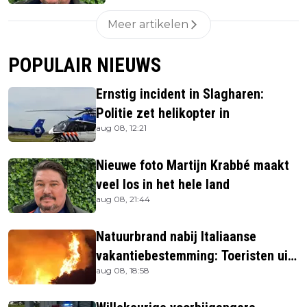
Meer artikelen
POPULAIR NIEUWS
Ernstig incident in Slagharen:
Politie zet helikopter in
aug 08, 12:21
Nieuwe foto Martijn Krabbé maakt
veel los in het hele land
aug 08, 21:44
Natuurbrand nabij Italiaanse
vakantiebestemming: Toeristen uit
aug 08, 18:58
verblijven gehaald