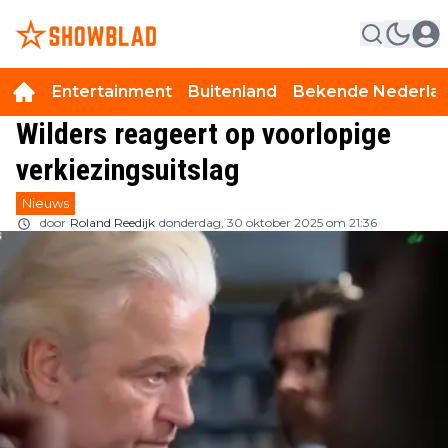
Entertainment
Buitenland
Bekende Nederla
Wilders reageert op voorlopige
verkiezingsuitslag
Nieuws
door
Roland Reedijk
donderdag, 30 oktober 2025 om 21:36