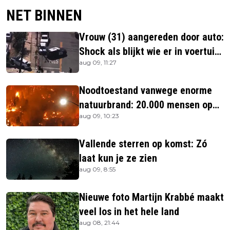
NET BINNEN
Vrouw (31) aangereden door auto:
Shock als blijkt wie er in voertuig
aug 09, 11:27
zitten
Noodtoestand vanwege enorme
natuurbrand: 20.000 mensen op
aug 09, 10:23
de vlucht
Vallende sterren op komst: Zó
laat kun je ze zien
aug 09, 8:55
Nieuwe foto Martijn Krabbé maakt
veel los in het hele land
aug 08, 21:44