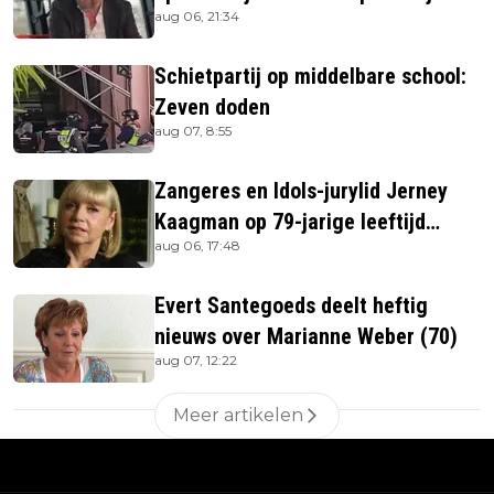
aug 06, 21:34
Jerney Kaagman
Schietpartij op middelbare school:
Zeven doden
aug 07, 8:55
Zangeres en Idols-jurylid Jerney
Kaagman op 79-jarige leeftijd
aug 06, 17:48
overleden
Evert Santegoeds deelt heftig
nieuws over Marianne Weber (70)
aug 07, 12:22
Meer artikelen