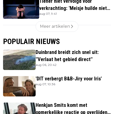
Tiener niet vervolgd voor
verkrachting: 'Meisje huilde niet
aug 07, 9:41
hard genoeg'
Meer artikelen
POPULAIR NIEUWS
Duinbrand breidt zich snel uit:
''Verlaat het gebied direct''
aug 06, 20:42
'DIT verbergt B&B-Jiry voor Iris'
aug 07, 10:36
Henkjan Smits komt met
opmerkelijke reactie op overlijden