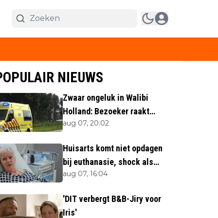
POPULAIR NIEUWS
Zwaar ongeluk in Walibi
Holland: Bezoeker raakt
aug 07, 20:02
lichaamsdeel kwijt
Huisarts komt niet opdagen
bij euthanasie, shock als
aug 07, 16:04
blijkt waar ze is
'DIT verbergt B&B-Jiry voor
Iris'