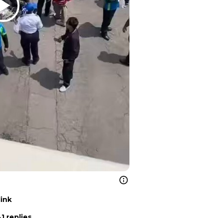
link
1 replies