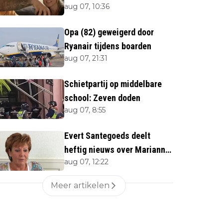
aug 07, 10:36
Opa (82) geweigerd door
Ryanair tijdens boarden
aug 07, 21:31
Schietpartij op middelbare
school: Zeven doden
aug 07, 8:55
Evert Santegoeds deelt
heftig nieuws over Marianne
aug 07, 12:22
Weber (70)
Meer artikelen