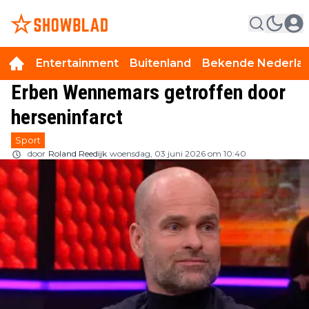
Entertainment
Buitenland
Bekende Nederla
Erben Wennemars getroffen door
herseninfarct
Sport
door
Roland Reedijk
woensdag, 03 juni 2026 om 10:40