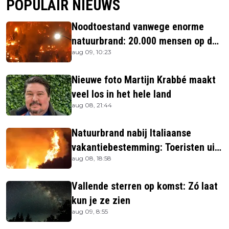
POPULAIR NIEUWS
Noodtoestand vanwege enorme
natuurbrand: 20.000 mensen op de
aug 09, 10:23
vlucht
Nieuwe foto Martijn Krabbé maakt
veel los in het hele land
aug 08, 21:44
Natuurbrand nabij Italiaanse
vakantiebestemming: Toeristen uit
aug 08, 18:58
verblijven gehaald
Vallende sterren op komst: Zó laat
kun je ze zien
aug 09, 8:55