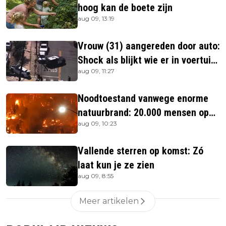
hoog kan de boete zijn
aug 09, 13:19
Vrouw (31) aangereden door auto:
Shock als blijkt wie er in voertuig
aug 09, 11:27
zitten
Noodtoestand vanwege enorme
natuurbrand: 20.000 mensen op
aug 09, 10:23
de vlucht
Vallende sterren op komst: Zó
laat kun je ze zien
aug 09, 8:55
Meer artikelen