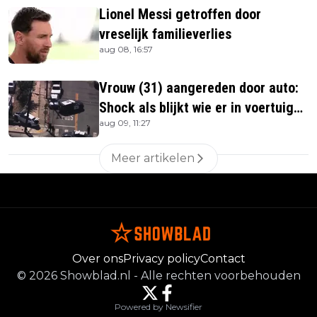
Lionel Messi getroffen door
vreselijk familieverlies
aug 08, 16:57
Vrouw (31) aangereden door auto:
Shock als blijkt wie er in voertuig
aug 09, 11:27
zitten
Meer artikelen
Over ons
Privacy policy
Contact
©
2026
Showblad.nl
-
Alle rechten voorbehouden
Powered by Newsifier