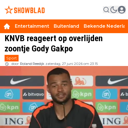
Entertainment
Buitenland
Bekende Nederla
KNVB reageert op overlijden
zoontje Gody Gakpo
Sport
door
Roland Reedijk
zaterdag, 27 juni 2026 om 23:15