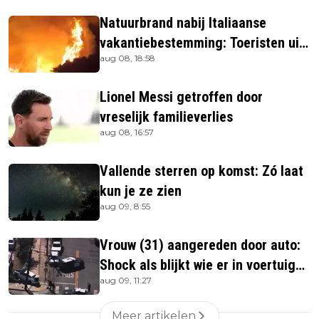
Natuurbrand nabij Italiaanse
vakantiebestemming: Toeristen uit
aug 08, 18:58
verblijven gehaald
Lionel Messi getroffen door
vreselijk familieverlies
aug 08, 16:57
Vallende sterren op komst: Zó laat
kun je ze zien
aug 09, 8:55
Vrouw (31) aangereden door auto:
Shock als blijkt wie er in voertuig
aug 09, 11:27
zitten
Meer artikelen