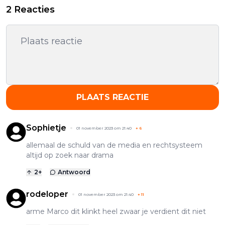
2 Reacties
PLAATS REACTIE
Sophietje
01 november 2023 om 21:40
+
6
allemaal de schuld van de media en rechtsysteem
altijd op zoek naar drama
2
+
Antwoord
rodeloper
01 november 2023 om 21:40
+
11
arme Marco dit klinkt heel zwaar je verdient dit niet