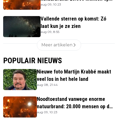
aug 09, 10:23
de vlucht
Vallende sterren op komst: Zó
laat kun je ze zien
aug 09, 8:55
Meer artikelen
POPULAIR NIEUWS
Nieuwe foto Martijn Krabbé maakt
veel los in het hele land
aug 08, 21:44
Noodtoestand vanwege enorme
natuurbrand: 20.000 mensen op de
aug 09, 10:23
vlucht