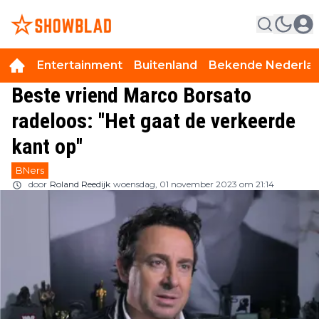
Entertainment
Buitenland
Bekende Nederla
Beste vriend Marco Borsato
radeloos: ''Het gaat de verkeerde
kant op''
BNers
door
Roland Reedijk
woensdag, 01 november 2023 om 21:14