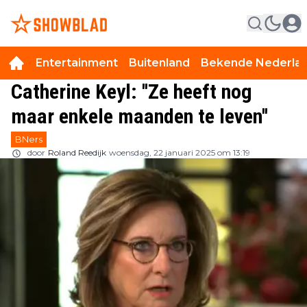
Entertainment
Buitenland
Bekende Nederla
Catherine Keyl: ''Ze heeft nog
maar enkele maanden te leven''
BNers
door
Roland Reedijk
woensdag, 22 januari 2025 om 13:19