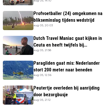
aug 05, 14:10
Profvoetballer (24) omgekomen na
blikseminslag tijdens wedstrijd
aug 05, 20:03
Dutch Travel Maniac gaat kijken in
Ceuta en heeft twijfels bij
aug 05, 21:58
berichtgeving media
Paragliden gaat mis: Nederlander
stort 200 meter naar beneden
aug 05, 12:36
Peutertje overleden bij aanrijding
door bezorgbusje
aug 05, 21:12