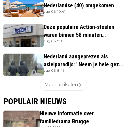
Nederlandse (40) omgekomen
aug 06, 10:41
Deze populaire Action-stoelen
waren binnen 58 minuten
aug 06, 9:18
uitverkocht zijn vandaag weer te
verkrijgen
Nederland aangeprezen als
asielparadijs: ''Neem je hele gezin
aug 06, 8:41
mee''
Meer artikelen
POPULAIR NIEUWS
Nieuwe informatie over
familiedrama Brugge