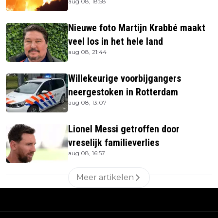
aug 08, 18:58
verblijven gehaald
Nieuwe foto Martijn Krabbé maakt
veel los in het hele land
aug 08, 21:44
Willekeurige voorbijgangers
neergestoken in Rotterdam
aug 08, 13:07
Lionel Messi getroffen door
vreselijk familieverlies
aug 08, 16:57
Meer artikelen