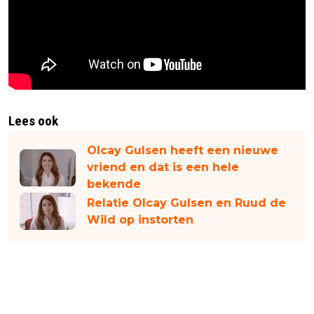
Lees ook
Olcay Gulsen heeft een nieuwe
vriend en dat is een hele
bekende
Relatie Olcay Gulsen en Ruud de
Wild op instorten