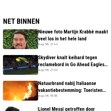
NET BINNEN
Nieuwe foto Martijn Krabbé maakt
veel los in het hele land
aug 08, 21:44
Skydiver knalt keihard tegen
reclamebord in Go Ahead Eagles-
aug 08, 21:02
stadion
Natuurbrand nabij Italiaanse
vakantiebestemming: Toeristen
aug 08, 18:58
uit verblijven gehaald
Lionel Messi getroffen door