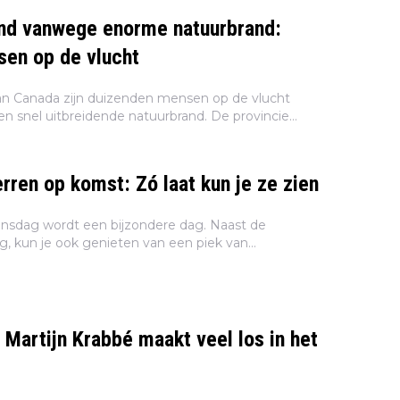
nd vanwege enorme natuurbrand:
en op de vlucht
an Canada zijn duizenden mensen op de vlucht
n snel uitbreidende natuurbrand. De provincie
a heeft de noodtoestand uitgeroepen. Dat melden
..
rren op komst: Zó laat kun je ze zien
sdag wordt een bijzondere dag. Naast de
g, kun je ook genieten van een piek van
t zal leiden tot een zwerm vallende sterren. In dit
...
 Martijn Krabbé maakt veel los in het