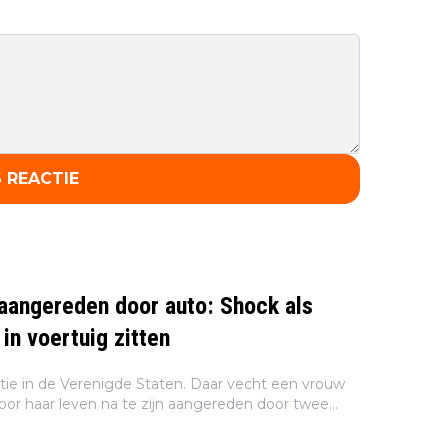
 REACTIE
aangereden door auto: Shock als
r in voertuig zitten
atie in de Verenigde Staten. Daar vecht een vrouw
voor haar leven na te zijn aangereden door twee
n 6 jaar. De kinderen hadden de auto van hun