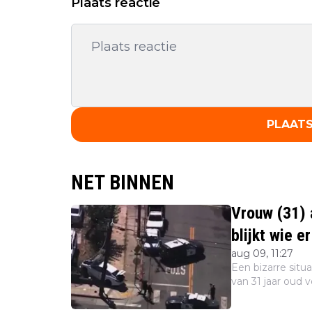
Plaats reactie
PLAATS
NET BINNEN
Vrouw (31) 
blijkt wie e
aug 09, 11:27
Een bizarre situ
van 31 jaar oud 
kinderen van 4 e
ouders ge...