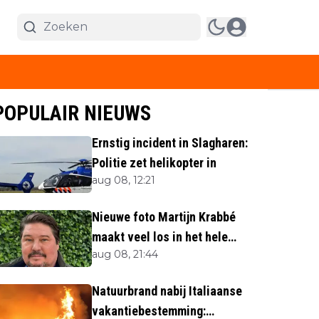
POPULAIR NIEUWS
Ernstig incident in Slagharen:
Politie zet helikopter in
aug 08, 12:21
Nieuwe foto Martijn Krabbé
maakt veel los in het hele
aug 08, 21:44
land
Natuurbrand nabij Italiaanse
vakantiebestemming: