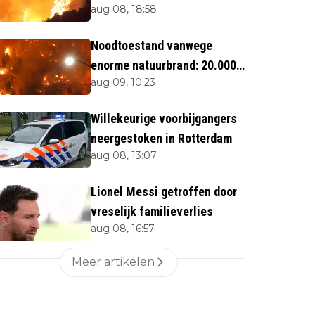
aug 08, 18:58
Toeristen uit verblijven
gehaald
Noodtoestand vanwege
enorme natuurbrand: 20.000
aug 09, 10:23
mensen op de vlucht
Willekeurige voorbijgangers
neergestoken in Rotterdam
aug 08, 13:07
Lionel Messi getroffen door
vreselijk familieverlies
aug 08, 16:57
Meer artikelen