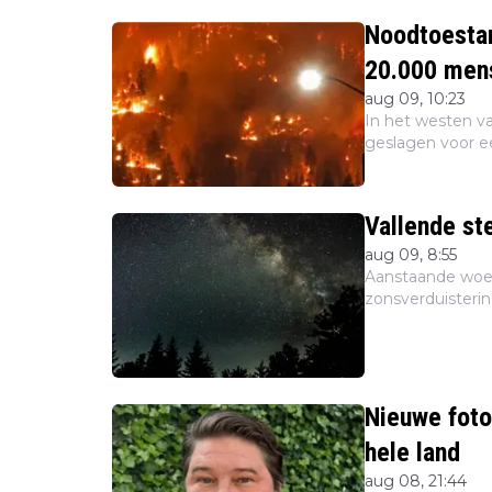
Noodtoesta
20.000 mens
aug 09, 10:23
In het westen v
geslagen voor ee
British Columbi
onder meer loka.
Vallende ste
aug 09, 8:55
Aanstaande woen
zonsverduisterin
de Perseïden. Da
artikel lees je er al
Nieuwe foto
hele land
aug 08, 21:44