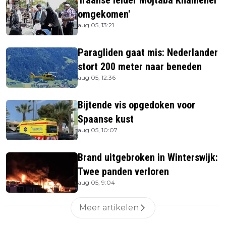
omgekomen'
aug 05, 13:21
Paragliden gaat mis: Nederlander
stort 200 meter naar beneden
aug 05, 12:36
Bijtende vis opgedoken voor
Spaanse kust
aug 05, 10:07
Brand uitgebroken in Winterswijk:
Twee panden verloren
aug 05, 9:04
Meer artikelen