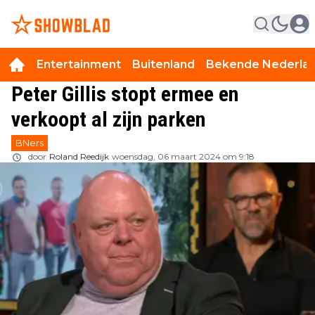
Entertainment
Buitenland
Bekende Nederla
Peter Gillis stopt ermee en
verkoopt al zijn parken
BNers
door
Roland Reedijk
woensdag, 06 maart 2024 om 9:18