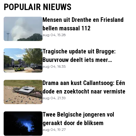
POPULAIR NIEUWS
Mensen uit Drenthe en Friesland
bellen massaal 112
aug 04, 15:28
Tragische update uit Brugge:
Buurvrouw deelt iets meer
aug 04, 16:35
informatie
Drama aan kust Callantsoog: Eén
dode en zoektocht naar vermiste
aug 04, 21:39
Twee Belgische jongeren vol
geraakt door de bliksem
aug 04, 19:27