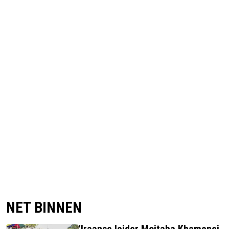
NET BINNEN
'Iraanse leider Mojtaba Khamenei