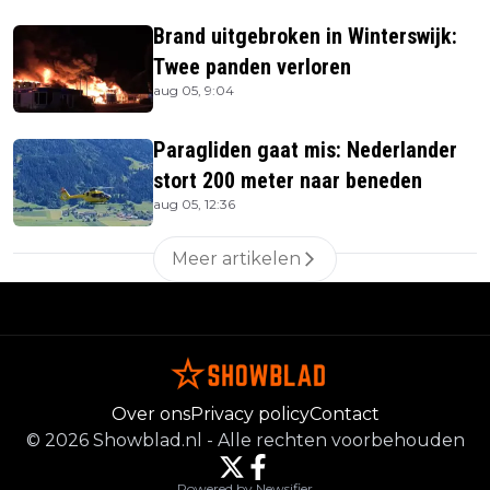
Brand uitgebroken in Winterswijk:
Twee panden verloren
aug 05, 9:04
Paragliden gaat mis: Nederlander
stort 200 meter naar beneden
aug 05, 12:36
Meer artikelen
Over ons
Privacy policy
Contact
©
2026
Showblad.nl
-
Alle rechten voorbehouden
Powered by Newsifier