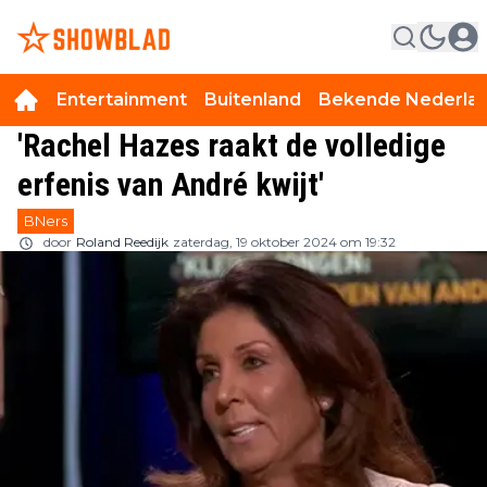
Entertainment
Buitenland
Bekende Nederla
'Rachel Hazes raakt de volledige
erfenis van André kwijt'
BNers
door
Roland Reedijk
zaterdag, 19 oktober 2024 om 19:32