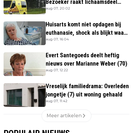
Bezoeker raakt lichaamsdeel
aug 07, 20:02
kwijt
Huisarts komt niet opdagen bij
euthanasie, shock als blijkt waar
aug 07, 16:04
ze is
Evert Santegoeds deelt heftig
nieuws over Marianne Weber (70)
aug 07, 12:22
Vreselijk familiedrama: Overleden
jongetje (7) uit woning gehaald
aug 07, 11:42
Meer artikelen