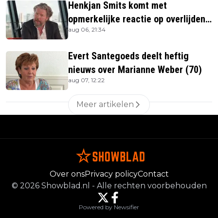
Henkjan Smits komt met
opmerkelijke reactie op overlijden
aug 06, 21:34
Jerney Kaagman
Evert Santegoeds deelt heftig
nieuws over Marianne Weber (70)
aug 07, 12:22
Meer artikelen
Over ons
Privacy policy
Contact
©
2026
Showblad.nl
-
Alle rechten voorbehouden
Powered by Newsifier