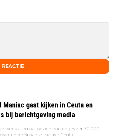
 REACTIE
l Maniac gaat kijken in Ceuta en
ls bij berichtgeving media
ge week allemaal gezien hoe ongeveer 70.000
granten de Spaanse exclave Ceuta