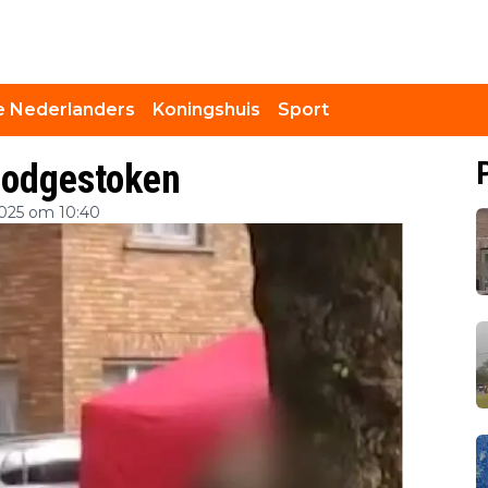
 Nederlanders
Koningshuis
Sport
oodgestoken
025 om 10:40