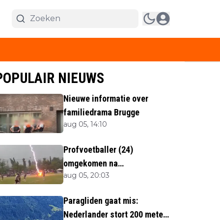
POPULAIR NIEUWS
Nieuwe informatie over
familiedrama Brugge
aug 05, 14:10
Profvoetballer (24)
omgekomen na
aug 05, 20:03
blikseminslag tijdens
wedstrijd
Paragliden gaat mis:
Nederlander stort 200 meter