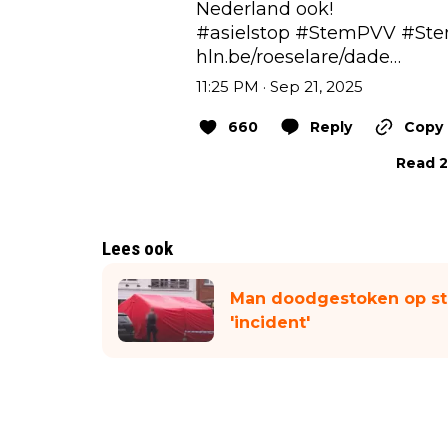
#asielstop
#StemPVV
#Ste
hln.be/roeselare/dade…
11:25 PM · Sep 21, 2025
660
Reply
Copy 
Read 2
Lees ook
Man doodgestoken op str
'incident'