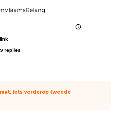
mVlaamsBelang
link
9 replies
aat, iets verderop tweede