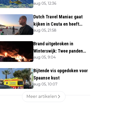
aug 05, 12:36
naar beneden
Dutch Travel Maniac gaat
kijken in Ceuta en heeft
aug 05, 21:58
twijfels bij berichtgeving
media
Brand uitgebroken in
Winterswijk: Twee panden
aug 05, 9:04
verloren
Bijtende vis opgedoken voor
Spaanse kust
aug 05, 10:07
Meer artikelen