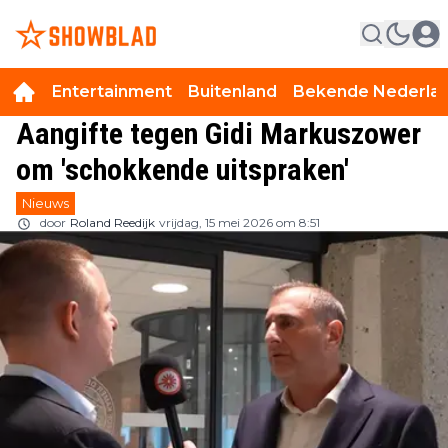
Entertainment
Buitenland
Bekende Nederla
Aangifte tegen Gidi Markuszower
om 'schokkende uitspraken'
Nieuws
door
Roland Reedijk
vrijdag, 15 mei 2026 om 8:51