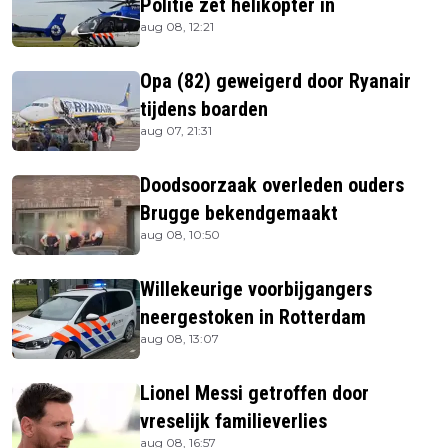
Politie zet helikopter in
aug 08, 12:21
Opa (82) geweigerd door Ryanair
tijdens boarden
aug 07, 21:31
Doodsoorzaak overleden ouders
Brugge bekendgemaakt
aug 08, 10:50
Willekeurige voorbijgangers
neergestoken in Rotterdam
aug 08, 13:07
Lionel Messi getroffen door
vreselijk familieverlies
aug 08, 16:57