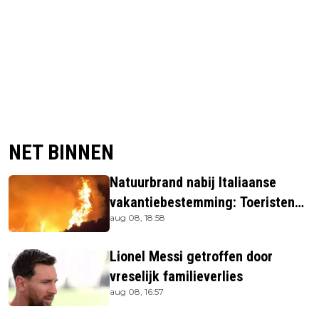
NET BINNEN
Natuurbrand nabij Italiaanse
vakantiebestemming: Toeristen
aug 08, 18:58
uit verblijven gehaald
Lionel Messi getroffen door
vreselijk familieverlies
aug 08, 16:57