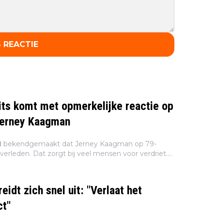
 REACTIE
ts komt met opmerkelijke reactie op
Jerney Kaagman
 bekendgemaakt dat Jerney Kaagman op 79-
s overleden. Dat zorgt bij veel mensen voor verdriet.
derlanders laten van zich horen, waaronder oud-
eidt zich snel uit: ''Verlaat het
t''