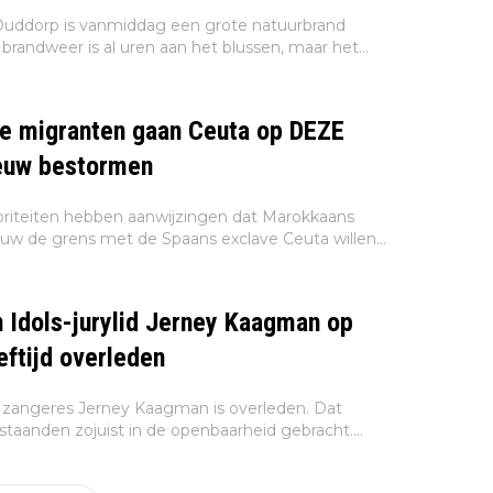
 Ouddorp is vanmiddag een grote natuurbrand
brandweer is al uren aan het blussen, maar het
 verder uit. Er is inmiddels een NL-Alert afgegeven
e migranten gaan Ceuta op DEZE
datum opnieuw bestormen
riteiten hebben aanwijzingen dat Marokkaans
uw de grens met de Spaans exclave Ceuta willen
ocial media zou er een nieuwe oproep rondgaan
tum...
 Idols-jurylid Jerney Kaagman op
eftijd overleden
zangeres Jerney Kaagman is overleden. Dat
taanden zojuist in de openbaarheid gebracht.
ie overleed Kaagman eind juli in haar woonplaats
..