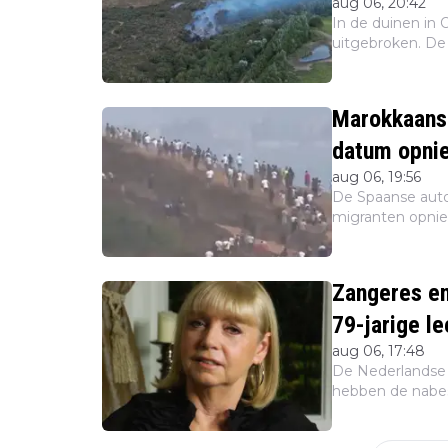
aug 06, 20:42
In de duinen in
uitgebroken. De 
vuur breidt zich
en de Veil...
Marokkaans
aug 06, 19:56
De Spaanse auto
migranten opnie
bestormen. Op s
waar ook een da
Zangeres en
79-jarige le
aug 06, 17:48
De Nederlandse 
hebben de nabes
Volgens de famil
Blaricum en is er.