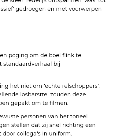
de sfeer 'redelijk ontspannen' was, tot
ressief' gedroegen en met voorwerpen
een poging om de boel flink te
t standaardverhaal bij
 het niet om 'echte relschoppers',
llende losbarstte, zouden deze
ben gepakt om te filmen.
bewuste personen van het toneel
n stellen dat zij snel richting een
door collega's in uniform.