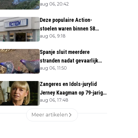
aug 06, 20:42
direct''
Deze populaire Action-
stoelen waren binnen 58
aug 06, 9:18
minuten uitverkocht zijn
vandaag weer te verkrijgen
Spanje sluit meerdere
stranden nadat gevaarlijk
aug 06, 11:50
zeedier opduikt
Zangeres en Idols-jurylid
Jerney Kaagman op 79-jarige
aug 06, 17:48
leeftijd overleden
Meer artikelen