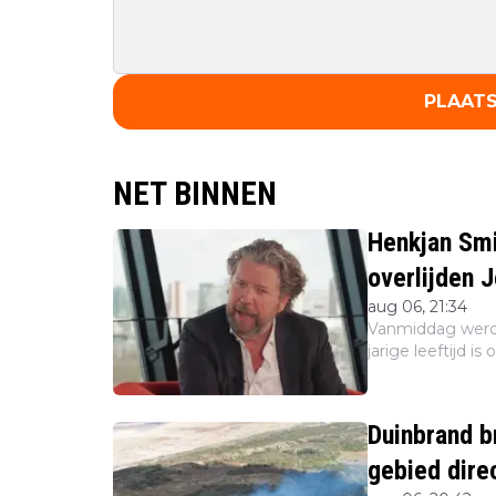
PLAATS
NET BINNEN
Henkjan Smi
overlijden 
aug 06, 21:34
Vanmiddag werd
jarige leeftijd i
Veel bekende Ne
collega's zoa...
Duinbrand br
gebied direc