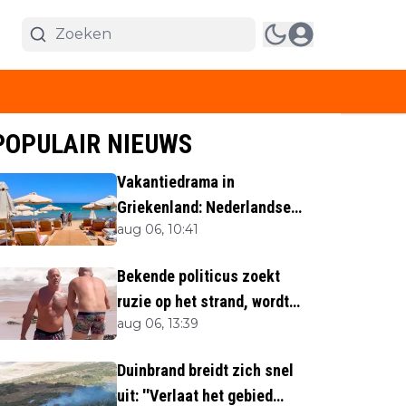
POPULAIR NIEUWS
Vakantiedrama in
Griekenland: Nederlandse
aug 06, 10:41
(40) omgekomen
Bekende politicus zoekt
ruzie op het strand, wordt
aug 06, 13:39
neergemaaid
Duinbrand breidt zich snel
uit: ''Verlaat het gebied