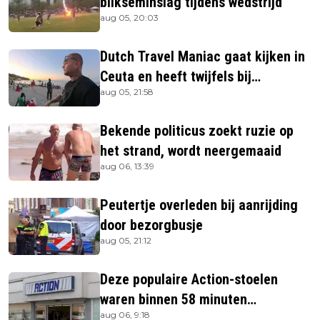
blikseminslag tijdens wedstrijd
aug 05, 20:03
Dutch Travel Maniac gaat kijken in
Ceuta en heeft twijfels bij
aug 05, 21:58
berichtgeving media
Bekende politicus zoekt ruzie op
het strand, wordt neergemaaid
aug 06, 13:39
Peutertje overleden bij aanrijding
door bezorgbusje
aug 05, 21:12
Deze populaire Action-stoelen
waren binnen 58 minuten
aug 06, 9:18
uitverkocht zijn vandaag weer te