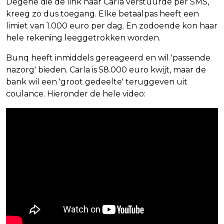
Degene die de link naar Carla verstuurde per SMS,
kreeg zo dus toegang. Elke betaalpas heeft een
limiet van 1.000 euro per dag. En zodoende kon haar
hele rekening leeggetrokken worden.
Bunq heeft inmiddels gereageerd en wil 'passende
nazorg' bieden. Carla is 58.000 euro kwijt, maar de
bank wil een 'groot gedeelte' teruggeven uit
coulance. Hieronder de hele video: