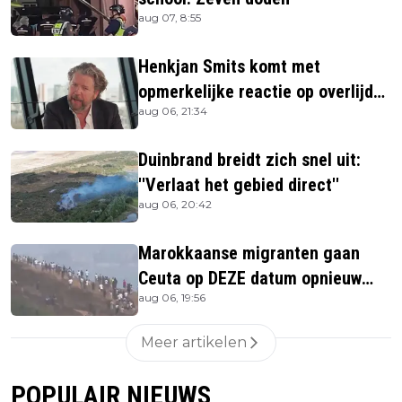
aug 07, 8:55
Henkjan Smits komt met
opmerkelijke reactie op overlijden
aug 06, 21:34
Jerney Kaagman
Duinbrand breidt zich snel uit:
''Verlaat het gebied direct''
aug 06, 20:42
Marokkaanse migranten gaan
Ceuta op DEZE datum opnieuw
aug 06, 19:56
bestormen
Meer artikelen
POPULAIR NIEUWS