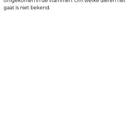
omgekomen in de vlammen. Om welke dieren het
gaat is niet bekend.