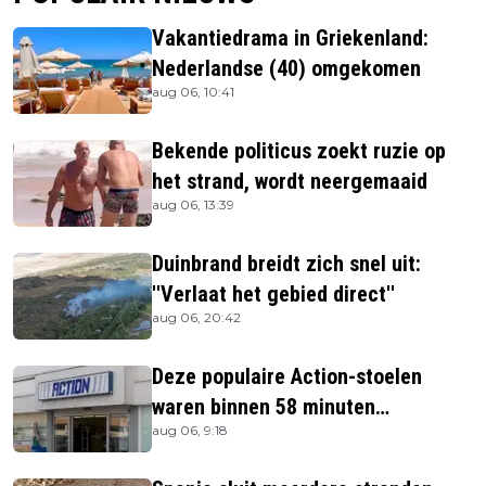
Vakantiedrama in Griekenland:
Nederlandse (40) omgekomen
aug 06, 10:41
Bekende politicus zoekt ruzie op
het strand, wordt neergemaaid
aug 06, 13:39
Duinbrand breidt zich snel uit:
''Verlaat het gebied direct''
aug 06, 20:42
Deze populaire Action-stoelen
waren binnen 58 minuten
aug 06, 9:18
uitverkocht zijn vandaag weer te
verkrijgen