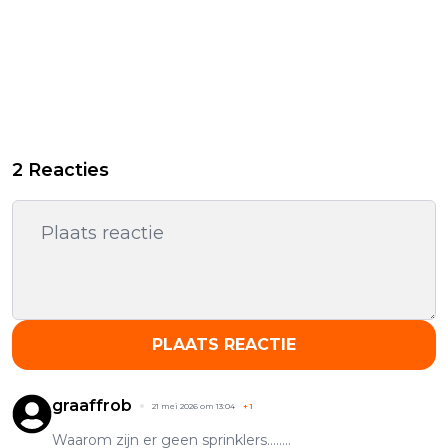
2 Reacties
PLAATS REACTIE
graaffrob
21 mei 2026 om 13:04
+
1
Waarom zijn er geen sprinklers........