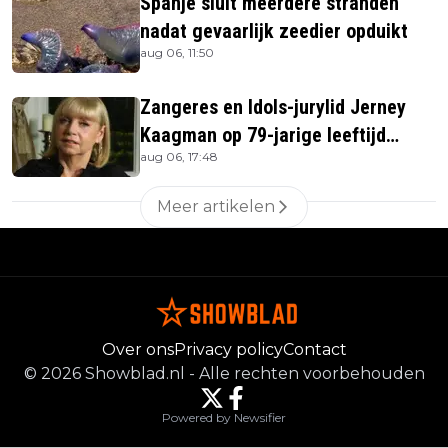
Spanje sluit meerdere stranden
nadat gevaarlijk zeedier opduikt
aug 06, 11:50
Zangeres en Idols-jurylid Jerney
Kaagman op 79-jarige leeftijd
aug 06, 17:48
overleden
Meer artikelen
Over ons
Privacy policy
Contact
©
2026
Showblad.nl
-
Alle rechten voorbehouden
Powered by Newsifier