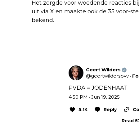
Het zorgde voor woedende reacties bi
uit via X en maakte ook de 35 voor-
bekend.
Geert Wilders
@
geertwilderspvv
·
Fo
PVDA = JODENHAAT
4:50 PM · Jun 19, 2025
5.1K
Reply
Co
Read 53