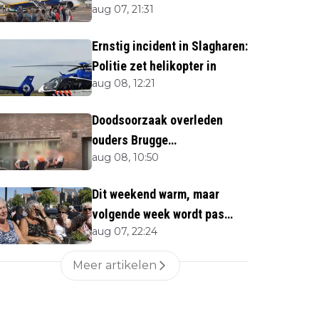
aug 07, 21:31
Ernstig incident in Slagharen:
Politie zet helikopter in
aug 08, 12:21
Doodsoorzaak overleden
ouders Brugge
aug 08, 10:50
bekendgemaakt
Dit weekend warm, maar
volgende week wordt pas
aug 07, 22:24
écht heet
Meer artikelen