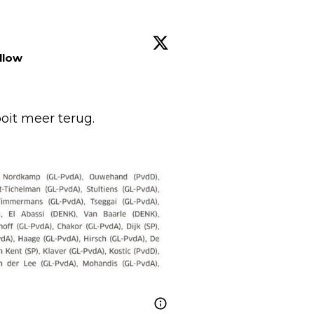
llow
it meer terug.
