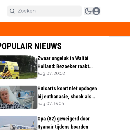
POPULAIR NIEUWS
Zwaar ongeluk in Walibi
Holland: Bezoeker raakt
aug 07, 20:02
lichaamsdeel kwijt
Huisarts komt niet opdagen
bij euthanasie, shock als
aug 07, 16:04
blijkt waar ze is
Opa (82) geweigerd door
Ryanair tijdens boarden