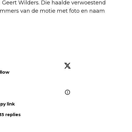
j Geert Wilders. Die haalde verwoestend
stemmers van de motie met foto en naam
llow
py link
5 replies