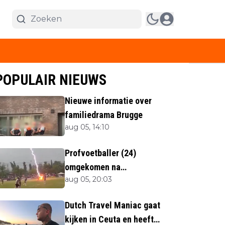
POPULAIR NIEUWS
Nieuwe informatie over
familiedrama Brugge
aug 05, 14:10
Profvoetballer (24)
omgekomen na
aug 05, 20:03
blikseminslag tijdens
wedstrijd
Dutch Travel Maniac gaat
kijken in Ceuta en heeft