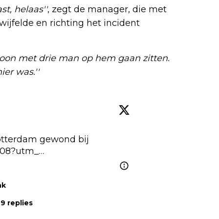
t, helaas''
, zegt de manager, die met
jfelde en richting het incident
woon met drie man op hem gaan zitten.
er was.''
tterdam gewond bij 
7908?utm_…
nk
9 replies