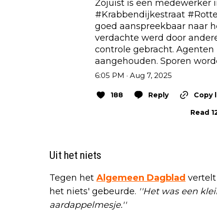
#Krabbendijkestraat
#Rott
goed aanspreekbaar naar he
verdachte werd door ander
controle gebracht. Agenten
aangehouden. Sporen worde
6:05 PM · Aug 7, 2025
188
Reply
Copy l
Read 12
Uit het niets
Tegen het
Algemeen Dagblad
vertelt
het niets' gebeurde.
''Het was een klei
aardappelmesje.''