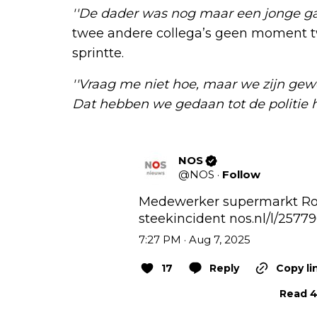
''De dader was nog maar een jonge gas
twee andere collega’s geen moment twi
sprintte.
''Vraag me niet hoe, maar we zijn ge
Dat hebben we gedaan tot de politie hi
NOS
@
NOS
·
Follow
Medewerker supermarkt Ro
steekincident 
nos.nl/l/257
7:27 PM · Aug 7, 2025
17
Reply
Copy li
Read 4