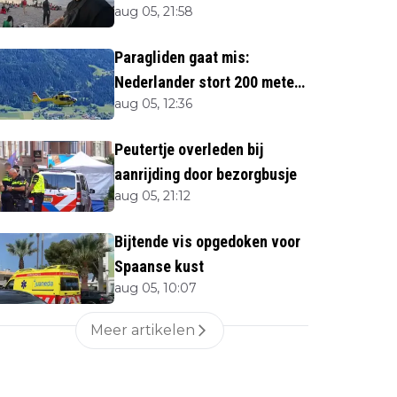
aug 05, 21:58
twijfels bij berichtgeving
media
Paragliden gaat mis:
Nederlander stort 200 meter
aug 05, 12:36
naar beneden
Peutertje overleden bij
aanrijding door bezorgbusje
aug 05, 21:12
Bijtende vis opgedoken voor
Spaanse kust
aug 05, 10:07
Meer artikelen