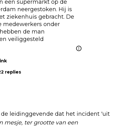
Zojuist is een medewerker in een supermarkt op de 
erdam
 neergestoken. Hij is 
t ziekenhuis gebracht. De 
e medewerkers onder 
 hebben de man 
n veiliggesteld
ink
2 replies
 de leidinggevende dat het incident 'uit
n mesje, ter grootte van een