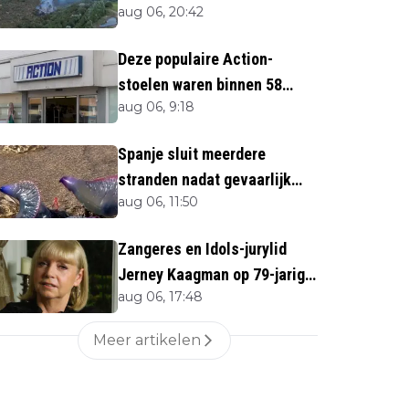
aug 06, 20:42
direct''
Deze populaire Action-
stoelen waren binnen 58
aug 06, 9:18
minuten uitverkocht zijn
vandaag weer te verkrijgen
Spanje sluit meerdere
stranden nadat gevaarlijk
aug 06, 11:50
zeedier opduikt
Zangeres en Idols-jurylid
Jerney Kaagman op 79-jarige
aug 06, 17:48
leeftijd overleden
Meer artikelen