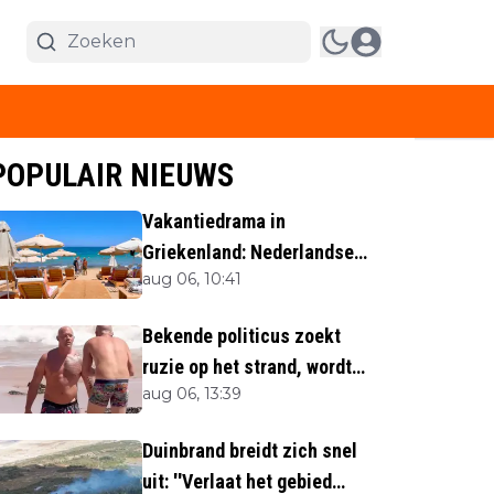
POPULAIR NIEUWS
Vakantiedrama in
Griekenland: Nederlandse
aug 06, 10:41
(40) omgekomen
Bekende politicus zoekt
ruzie op het strand, wordt
aug 06, 13:39
neergemaaid
Duinbrand breidt zich snel
uit: ''Verlaat het gebied