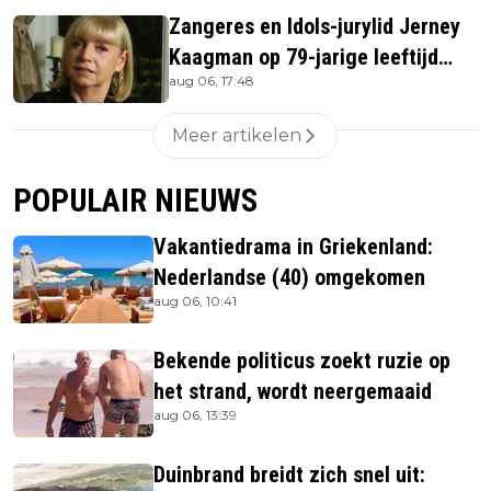
Zangeres en Idols-jurylid Jerney
Kaagman op 79-jarige leeftijd
aug 06, 17:48
overleden
Meer artikelen
POPULAIR NIEUWS
Vakantiedrama in Griekenland:
Nederlandse (40) omgekomen
aug 06, 10:41
Bekende politicus zoekt ruzie op
het strand, wordt neergemaaid
aug 06, 13:39
Duinbrand breidt zich snel uit: