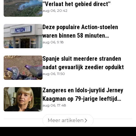
''Verlaat het gebied direct''
aug 06, 20:42
Deze populaire Action-stoelen
waren binnen 58 minuten
aug 06, 9:18
uitverkocht zijn vandaag weer te
verkrijgen
Spanje sluit meerdere stranden
nadat gevaarlijk zeedier opduikt
aug 06, 11:50
Zangeres en Idols-jurylid Jerney
Kaagman op 79-jarige leeftijd
aug 06, 17:48
overleden
Meer artikelen