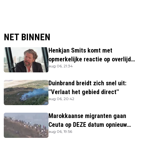
NET BINNEN
Henkjan Smits komt met
opmerkelijke reactie op overlijden
aug 06, 21:34
Jerney Kaagman
Duinbrand breidt zich snel uit:
''Verlaat het gebied direct''
aug 06, 20:42
Marokkaanse migranten gaan
Ceuta op DEZE datum opnieuw
aug 06, 19:56
bestormen