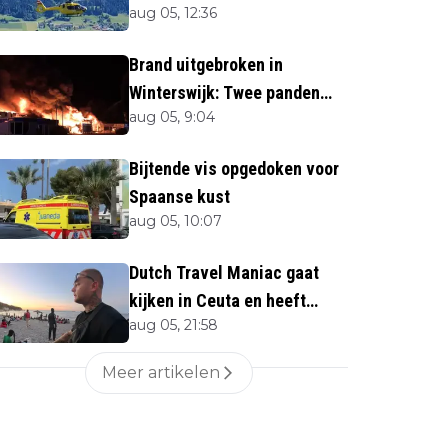
aug 05, 12:36
naar beneden
Brand uitgebroken in
Winterswijk: Twee panden
aug 05, 9:04
verloren
Bijtende vis opgedoken voor
Spaanse kust
aug 05, 10:07
Dutch Travel Maniac gaat
kijken in Ceuta en heeft
aug 05, 21:58
twijfels bij berichtgeving
media
Meer artikelen