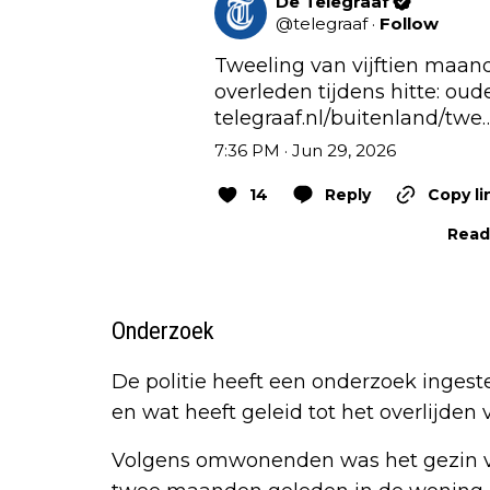
De Telegraaf
@
telegraaf
·
Follow
Tweeling van vijftien maand
telegraaf.nl/buitenland/twe
7:36 PM · Jun 29, 2026
14
Reply
Copy li
Read 
Onderzoek
De politie heeft een onderzoek ingeste
en wat heeft geleid tot het overlijden 
Volgens omwonenden was het gezin vri