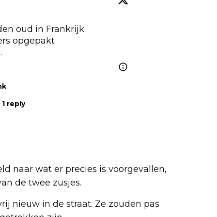
en oud in Frankrijk 
overleden tijdens hitte: ouders opgepakt 
…
nk
1 reply
ld naar wat er precies is voorgevallen,
van de twee zusjes.
j nieuw in de straat. Ze zouden pas