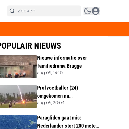
POPULAIR NIEUWS
Nieuwe informatie over
familiedrama Brugge
aug 05, 14:10
Profvoetballer (24)
omgekomen na
aug 05, 20:03
blikseminslag tijdens
wedstrijd
Paragliden gaat mis:
Nederlander stort 200 meter