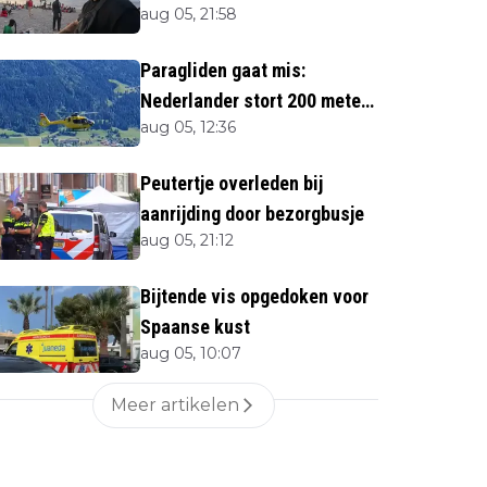
aug 05, 21:58
twijfels bij berichtgeving
media
Paragliden gaat mis:
Nederlander stort 200 meter
aug 05, 12:36
naar beneden
Peutertje overleden bij
aanrijding door bezorgbusje
aug 05, 21:12
Bijtende vis opgedoken voor
Spaanse kust
aug 05, 10:07
Meer artikelen