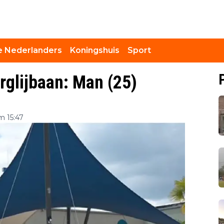
 Nederlanders
Koningshuis
Sport
erglijbaan: Man (25)
m 15:47