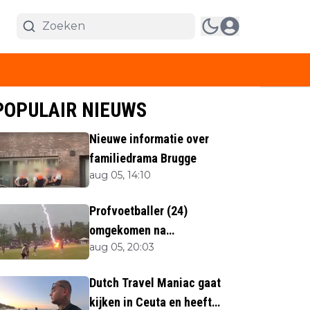
POPULAIR NIEUWS
Nieuwe informatie over
familiedrama Brugge
aug 05, 14:10
Profvoetballer (24)
omgekomen na
aug 05, 20:03
blikseminslag tijdens
wedstrijd
Dutch Travel Maniac gaat
kijken in Ceuta en heeft