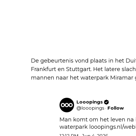
De gebeurtenis vond plaats in het Dui
Frankfurt en Stuttgart. Het latere sla
mannen naar het waterpark Miramar 
Looopings
@
looopings
·
Follow
Man komt om het leven na bo
waterpark 
looopings.nl/we
12:12 PM · Jun 4, 2026