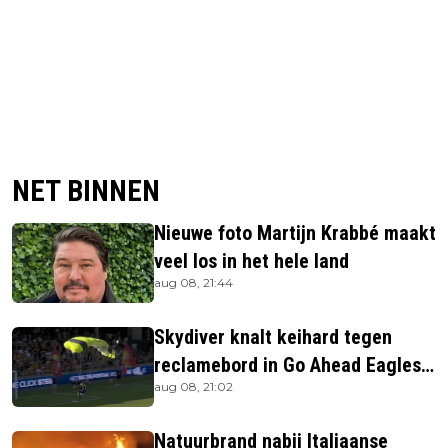
NET BINNEN
Nieuwe foto Martijn Krabbé maakt
veel los in het hele land
aug 08, 21:44
Skydiver knalt keihard tegen
reclamebord in Go Ahead Eagles-
aug 08, 21:02
stadion
Natuurbrand nabij Italiaanse