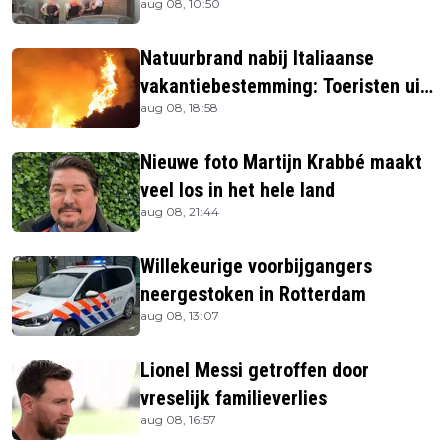
aug 08, 10:50
Natuurbrand nabij Italiaanse
vakantiebestemming: Toeristen uit
aug 08, 18:58
verblijven gehaald
Nieuwe foto Martijn Krabbé maakt
veel los in het hele land
aug 08, 21:44
Willekeurige voorbijgangers
neergestoken in Rotterdam
aug 08, 13:07
Lionel Messi getroffen door
vreselijk familieverlies
aug 08, 16:57