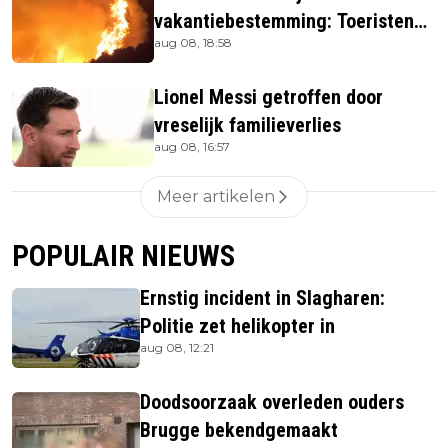
vakantiebestemming: Toeristen
aug 08, 18:58
uit verblijven gehaald
Lionel Messi getroffen door
vreselijk familieverlies
aug 08, 16:57
Meer artikelen
POPULAIR NIEUWS
Ernstig incident in Slagharen:
Politie zet helikopter in
aug 08, 12:21
Doodsoorzaak overleden ouders
Brugge bekendgemaakt