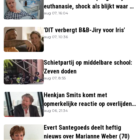
euthanasie, shock als blijkt waar ze
aug 07, 16:04
is
'DIT verbergt B&B-Jiry voor Iris'
aug 07, 10:36
Schietpartij op middelbare school:
Zeven doden
aug 07, 8:55
Henkjan Smits komt met
opmerkelijke reactie op overlijden
aug 06, 21:34
Jerney Kaagman
Evert Santegoeds deelt heftig
nieuws over Marianne Weber (70)