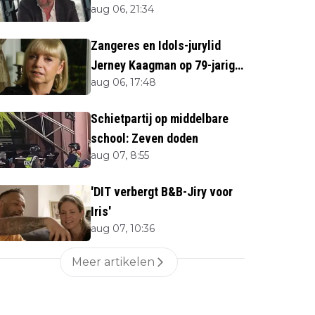
aug 06, 21:34
overlijden Jerney Kaagman
Zangeres en Idols-jurylid
Jerney Kaagman op 79-jarige
aug 06, 17:48
leeftijd overleden
Schietpartij op middelbare
school: Zeven doden
aug 07, 8:55
'DIT verbergt B&B-Jiry voor
Iris'
aug 07, 10:36
Meer artikelen