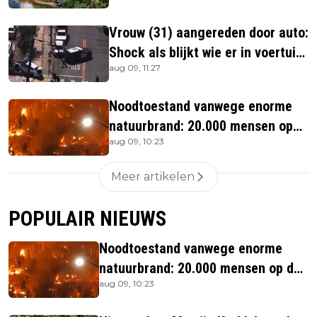
Vrouw (31) aangereden door auto:
Shock als blijkt wie er in voertuig
aug 09, 11:27
zitten
Noodtoestand vanwege enorme
natuurbrand: 20.000 mensen op
aug 09, 10:23
de vlucht
Meer artikelen
POPULAIR NIEUWS
Noodtoestand vanwege enorme
natuurbrand: 20.000 mensen op de
aug 09, 10:23
vlucht