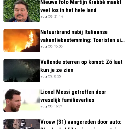
Nieuwe foto Martijn Krabbé maakt
veel los in het hele land
aug 08, 21:44
Natuurbrand nabij Italiaanse
vakantiebestemming: Toeristen uit
aug 08, 18:58
verblijven gehaald
Vallende sterren op komst: Zó laat
kun je ze zien
aug 09, 8:55
Lionel Messi getroffen door
vreselijk familieverlies
aug 08, 16:57
Vrouw (31) aangereden door auto: