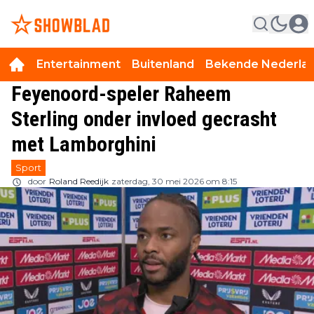
Entertainment
Buitenland
Bekende Nederla
Feyenoord-speler Raheem
Sterling onder invloed gecrasht
met Lamborghini
Sport
door
Roland Reedijk
zaterdag, 30 mei 2026 om 8:15