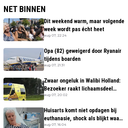
NET BINNEN
Dit weekend warm, maar volgende
week wordt pas écht heet
aug 07, 22:24
Opa (82) geweigerd door Ryanair
tijdens boarden
aug 07, 21:31
Zwaar ongeluk in Walibi Holland:
Bezoeker raakt lichaamsdeel
aug 07, 20:02
kwijt
Huisarts komt niet opdagen bij
euthanasie, shock als blijkt waar
aug 07, 16:04
ze is