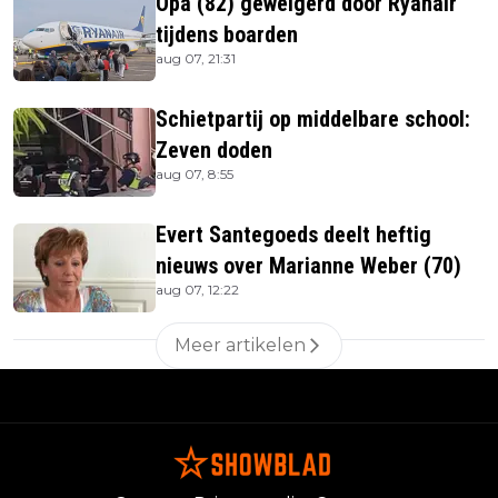
Opa (82) geweigerd door Ryanair
tijdens boarden
aug 07, 21:31
Schietpartij op middelbare school:
Zeven doden
aug 07, 8:55
Evert Santegoeds deelt heftig
nieuws over Marianne Weber (70)
aug 07, 12:22
Meer artikelen