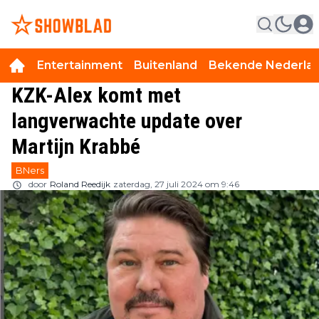
Entertainment
Buitenland
Bekende Nederla
KZK-Alex komt met
langverwachte update over
Martijn Krabbé
BNers
door
Roland Reedijk
zaterdag, 27 juli 2024 om 9:46