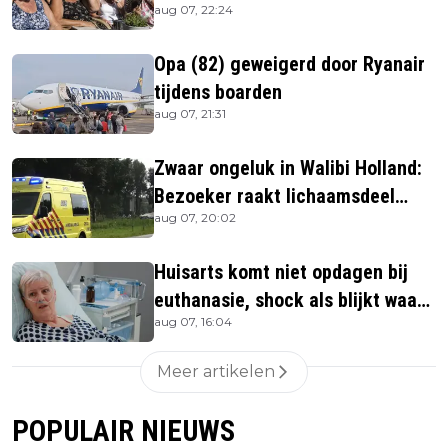
aug 07, 22:24
Opa (82) geweigerd door Ryanair
tijdens boarden
aug 07, 21:31
Zwaar ongeluk in Walibi Holland:
Bezoeker raakt lichaamsdeel
aug 07, 20:02
kwijt
Huisarts komt niet opdagen bij
euthanasie, shock als blijkt waar
aug 07, 16:04
ze is
Meer artikelen
POPULAIR NIEUWS