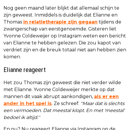
Nog geen maand later blijkt dat allemaal schijn te
zijn geweest. Inmiddels is duidelijk dat Elianne en
Thomas
in relatietherapie zijn gegaan
tijdens de
zwangerschap van eerstgenoemde. Gisteren liet
Yvonne Coldeweijer op Instagram weten een bericht
van Elianne te hebben gelezen. Die zou kapot van
verdriet zijn en de breuk totaal niet aan hebben zien
komen.
Elianne reageert
Het zou Thomas zijn geweest die niet verder wilde
met Elianne. Yvonne Coldeweijer merkte op dat
mannen dit vaak abrupt aankondigen,
als er een
ander in het spel is
. Ze schreef:
''Maar dat is slechts
een vermoeden. Dat meestal klopt. En met 'meestal'
bedoel ik altijd.''
En nu? Nu reageert Elianne via Instagram op de