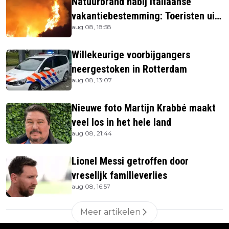
Natuurbrand nabij Italiaanse
vakantiebestemming: Toeristen uit
aug 08, 18:58
verblijven gehaald
Willekeurige voorbijgangers
neergestoken in Rotterdam
aug 08, 13:07
Nieuwe foto Martijn Krabbé maakt
veel los in het hele land
aug 08, 21:44
Lionel Messi getroffen door
vreselijk familieverlies
aug 08, 16:57
Meer artikelen