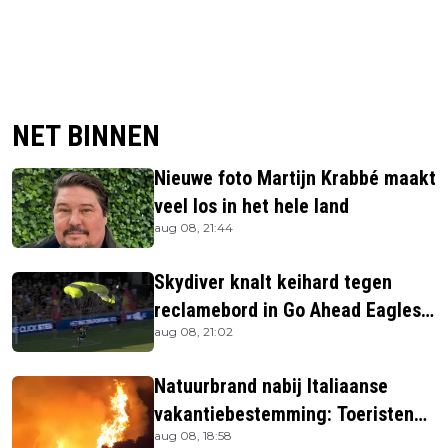
NET BINNEN
Nieuwe foto Martijn Krabbé maakt
veel los in het hele land
aug 08, 21:44
Skydiver knalt keihard tegen
reclamebord in Go Ahead Eagles-
aug 08, 21:02
stadion
Natuurbrand nabij Italiaanse
vakantiebestemming: Toeristen
aug 08, 18:58
uit verblijven gehaald