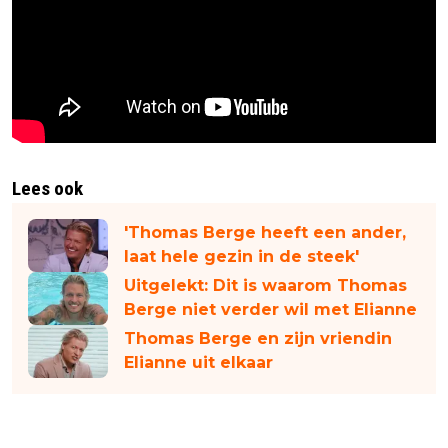
Lees ook
'Thomas Berge heeft een ander,
laat hele gezin in de steek'
Uitgelekt: Dit is waarom Thomas
Berge niet verder wil met Elianne
Thomas Berge en zijn vriendin
Elianne uit elkaar