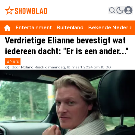
Entertainment
Buitenland
Bekende Nederla
Verdrietige Elianne bevestigt wat
iedereen dacht: ''Er is een ander...''
BNers
door
Roland Reedijk
maandag, 18 maart 2024 om 10:00