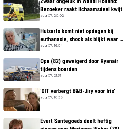
Zwaar ongeluk in Walibi Holland:
Bezoeker raakt lichaamsdeel kwijt
aug 07, 20:02
Huisarts komt niet opdagen bij
euthanasie, shock als blijkt waar ze
aug 07, 16:04
is
Opa (82) geweigerd door Ryanair
tijdens boarden
aug 07, 21:31
'DIT verbergt B&B-Jiry voor Iris'
aug 07, 10:36
Evert Santegoeds deelt heftig