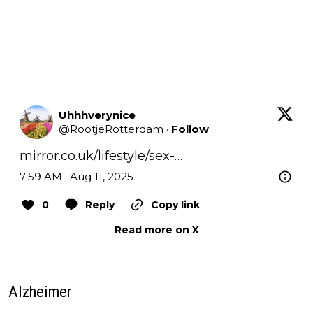
Uhhhverynice
@
RootjeRotterdam
·
Follow
mirror.co.uk/lifestyle/sex-…
7:59 AM · Aug 11, 2025
0
Reply
Copy link
Read more on X
Alzheimer