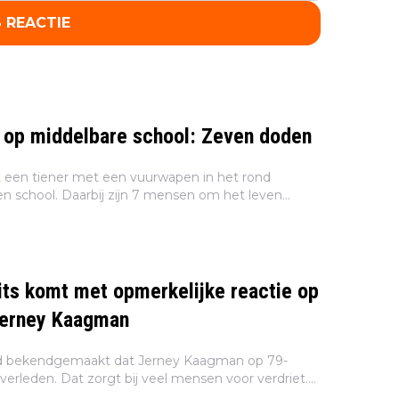
 REACTIE
j op middelbare school: Zeven doden
t een tiener met een vuurwapen in het rond
n school. Daarbij zijn 7 mensen om het leven
 eens 15 mensen gewond geraakt. Dat melden
uitenla...
ts komt met opmerkelijke reactie op
Jerney Kaagman
 bekendgemaakt dat Jerney Kaagman op 79-
s overleden. Dat zorgt bij veel mensen voor verdriet.
derlanders laten van zich horen, waaronder oud-