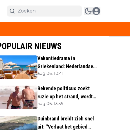
POPULAIR NIEUWS
Vakantiedrama in
Griekenland: Nederlandse
aug 06, 10:41
(40) omgekomen
Bekende politicus zoekt
ruzie op het strand, wordt
aug 06, 13:39
neergemaaid
Duinbrand breidt zich snel
uit: ''Verlaat het gebied