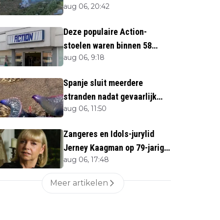
aug 06, 20:42
direct''
Deze populaire Action-
stoelen waren binnen 58
aug 06, 9:18
minuten uitverkocht zijn
vandaag weer te verkrijgen
Spanje sluit meerdere
stranden nadat gevaarlijk
aug 06, 11:50
zeedier opduikt
Zangeres en Idols-jurylid
Jerney Kaagman op 79-jarige
aug 06, 17:48
leeftijd overleden
Meer artikelen