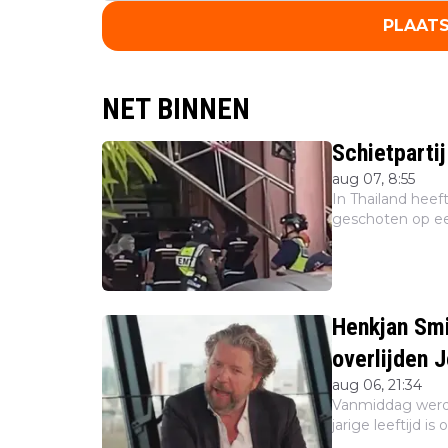
PLAATS
NET BINNEN
Schietparti
aug 07, 8:55
In Thailand heef
geschoten op ee
gekomen en nog
binnenlandse en b
Henkjan Smi
overlijden 
aug 06, 21:34
Vanmiddag werd
jarige leeftijd i
Veel bekende Ne